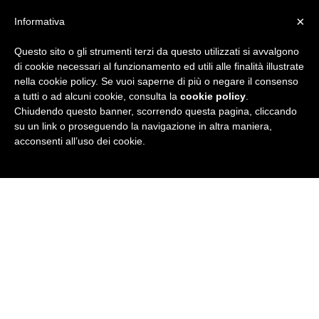
×
Informativa
Questo sito o gli strumenti terzi da questo utilizzati si avvalgono
R
di cookie necessari al funzionamento ed utili alle finalità illustrate
nella cookie policy. Se vuoi saperne di più o negare il consenso
u
a tutti o ad alcuni cookie, consulta la
cookie policy
.
Chiudendo questo banner, scorrendo questa pagina, cliccando
b
su un link o proseguendo la navigazione in altra maniera,
acconsenti all’uso dei cookie.
r
i
c
a
N
e