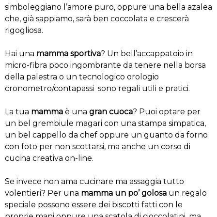
simboleggiano l’amore puro, oppure una bella azalea
che, già sappiamo, sarà ben coccolata e crescerà
rigogliosa.
Hai una
mamma sportiva
? Un bell’accappatoio in
micro-fibra poco ingombrante da tenere nella borsa
della palestra o un tecnologico orologio
cronometro/contapassi sono regali utili e pratici.
La tua
mamma
è una
gran cuoca
? Puoi optare per
un bel grembiule magari con una stampa simpatica,
un bel cappello da chef oppure un guanto da forno
con foto per non scottarsi, ma anche un corso di
cucina creativa on-line.
Se invece non ama cucinare ma assaggia tutto
volentieri? Per una
mamma un po’ golosa
un regalo
speciale possono essere dei biscotti fatti con le
proprie mani oppure una scatola di cioccolatini, ma