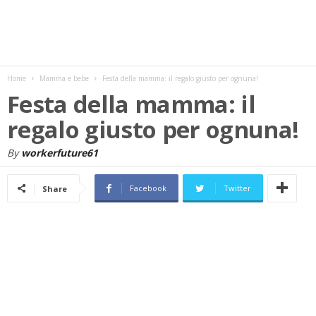
w
s
Home
Mamma e bebe
Festa della mamma: il regalo giusto per ognuna!
Festa della mamma: il
regalo giusto per ognuna!
By
workerfuture61
Facebook
Twitter
Share