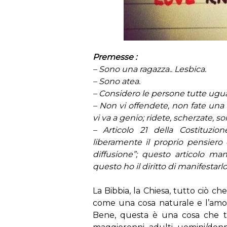
Premesse :
– Sono una ragazza.. Lesbica.
– Sono atea.
– Considero le persone tutte uguali
– Non vi offendete, non fate una
vi va a genio; ridete, scherzate, sor
– Articolo 21 della Costituzion
liberamente il proprio pensiero 
diffusione”; questo articolo ma
questo ho il diritto di manifestarl
La Bibbia, la Chiesa, tutto ciò ch
come una cosa naturale e l’am
Bene, questa è una cosa che tut