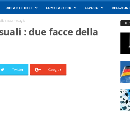
DIETA E FITNESS
COME FARE PER
LAVORO
RELAZIONI
ella stessa medaglia
UL
uali : due facce della
Twitter
Google+