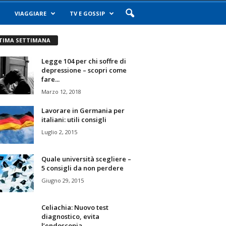
VIAGGIARE
TV E GOSSIP
TIMA SETTIMANA
Legge 104 per chi soffre di
depressione – scopri come
fare...
Marzo 12, 2018
Lavorare in Germania per
italiani: utili consigli
Luglio 2, 2015
Quale università scegliere –
5 consigli da non perdere
Giugno 29, 2015
Celiachia: Nuovo test
diagnostico, evita
l’endoscopia