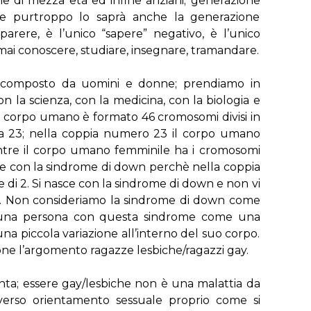
ne di mezza età ed infine anziani; generazione
 e purtroppo lo saprà anche la generazione
parere, è l’unico “sapere” negativo, è l’unico
i conoscere, studiare, insegnare, tramandare.
 composto da uomini e donne; prendiamo in
 la scienza, con la medicina, con la biologia e
il corpo umano è formato 46 cromosomi divisi in
 a 23; nella coppia numero 23 il corpo umano
tre il corpo umano femminile ha i cromosomi
ce con la sindrome di down perchè nella coppia
di 2. Si nasce con la sindrome di down e non vi
. Non consideriamo la sindrome di down come
 una persona con questa sindrome come una
 piccola variazione all’interno del suo corpo.
ne l’argomento ragazze lesbiche/ragazzi gay.
enta; essere gay/lesbiche non è una malattia da
verso orientamento sessuale proprio come si