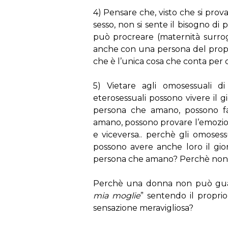
4) Pensare che, visto che si prov
sesso, non si sente il bisogno di
può procreare (maternità surroga
anche con una persona del propri
che è l’unica cosa che conta per 
5) Vietare agli omosessuali d
eterosessuali possono vivere il gi
persona che amano, possono fa
amano, possono provare l’emozion
e viceversa.. perchè gli omoses
possono avere anche loro il gior
persona che amano? Perchè non p
Perchè una donna non può guard
mia moglie
” sentendo il propri
sensazione meravigliosa?