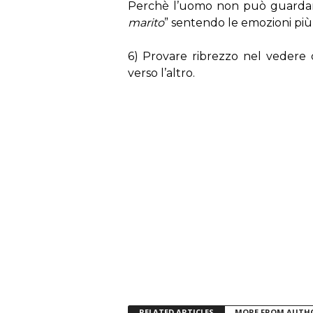
Perchè l’uomo non può guardare
marito
” sentendo le emozioni più
6) Provare ribrezzo nel vedere 
verso l’altro.
RELATED ARTICLES
MORE FROM AUTH