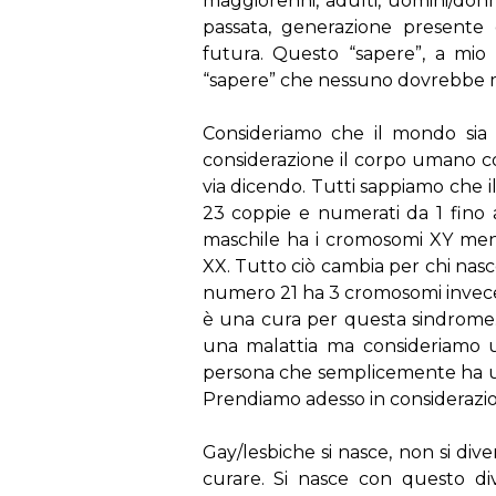
maggiorenni, adulti, uomini/don
passata, generazione presente
futura. Questo “sapere”, a mio 
“sapere” che nessuno dovrebbe ma
Consideriamo che il mondo sia
considerazione il corpo umano con
via dicendo. Tutti sappiamo che 
23 coppie e numerati da 1 fino
maschile ha i cromosomi XY men
XX. Tutto ciò cambia per chi nas
numero 21 ha 3 cromosomi invece 
è una cura per questa sindrome
una malattia ma consideriamo
persona che semplicemente ha una
Prendiamo adesso in considerazio
Gay/lesbiche si nasce, non si div
curare. Si nasce con questo di