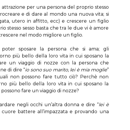
a attrazione per una persona del proprio stesso
 procreare e di dare al mondo una nuova vita; si
ta, utero in affitto, ecc) e crescere un figlio
o stesso sesso basta che tra le due vi è amore
crescere nel modo migliore un figlio.
i poter sposare la persona che si ama; gli
orno più bello della loro vita in cui sposano la
re un viaggio di nozze con la persona che
e di dire “
io sono suo marito, lei è mia moglie
”
suali non possono fare tutto ciò? Perchè non
no più bello della loro vita in cui sposano la
ossono fare un viaggio di nozze?
are negli occhi un’altra donna e dire “
lei è
o cuore battere all’impazzata e provando una