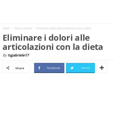
w
s
Home
Dieta e Fitness
Eliminare i dolori alle articolazioni con la dieta
Eliminare i dolori alle
articolazioni con la dieta
By
Isgabriele17
Facebook
Twitter
Share