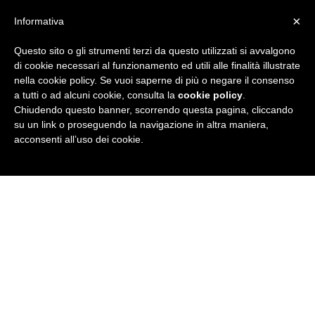
×
Informativa
Questo sito o gli strumenti terzi da questo utilizzati si avvalgono
R
di cookie necessari al funzionamento ed utili alle finalità illustrate
nella cookie policy. Se vuoi saperne di più o negare il consenso
u
a tutti o ad alcuni cookie, consulta la
cookie policy
.
Chiudendo questo banner, scorrendo questa pagina, cliccando
b
su un link o proseguendo la navigazione in altra maniera,
acconsenti all’uso dei cookie.
r
i
c
a
N
e