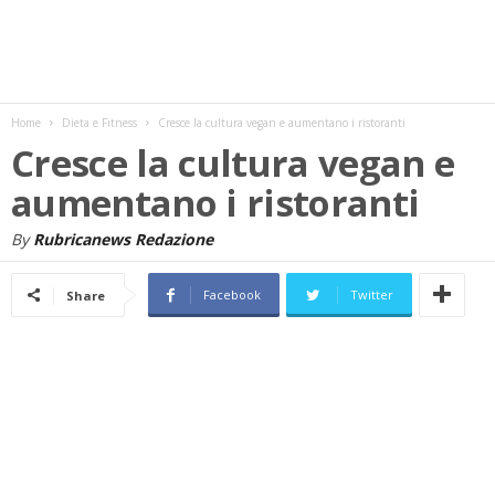
w
s
Home
Dieta e Fitness
Cresce la cultura vegan e aumentano i ristoranti
Cresce la cultura vegan e
aumentano i ristoranti
By
Rubricanews Redazione
Facebook
Twitter
Share