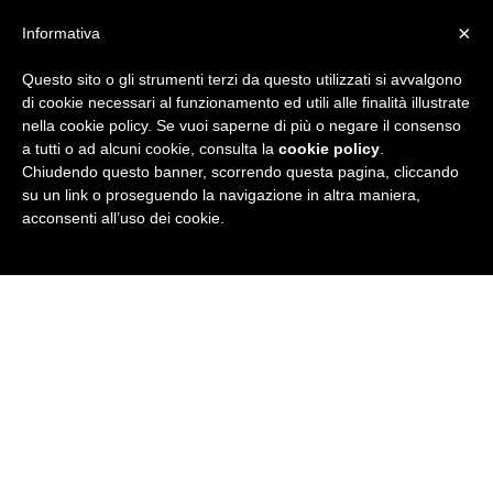
×
Informativa
Questo sito o gli strumenti terzi da questo utilizzati si avvalgono
R
di cookie necessari al funzionamento ed utili alle finalità illustrate
nella cookie policy. Se vuoi saperne di più o negare il consenso
u
a tutti o ad alcuni cookie, consulta la
cookie policy
.
Chiudendo questo banner, scorrendo questa pagina, cliccando
b
su un link o proseguendo la navigazione in altra maniera,
acconsenti all’uso dei cookie.
r
i
c
a
N
e