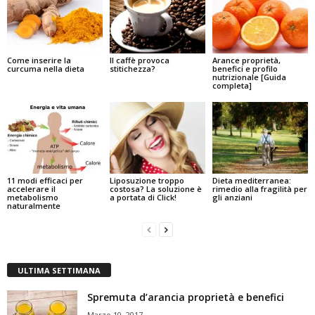
Come inserire la
Il caffè provoca
Arance proprietà,
curcuma nella dieta
stitichezza?
benefici e profilo
nutrizionale [Guida
completa]
11 modi efficaci per
Liposuzione troppo
Dieta mediterranea:
accelerare il
costosa? La soluzione è
rimedio alla fragilità per
metabolismo
a portata di Click!
gli anziani
naturalmente
ULTIMA SETTIMANA
Spremuta d’arancia proprietà e benefici
Marzo 10, 2017