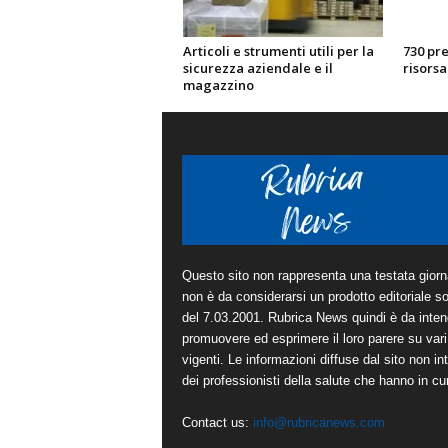
Articoli e strumenti utili per la
730 pr
sicurezza aziendale e il
risorsa
magazzino
Questo sito non rappresenta una testata giorna
non è da considerarsi un prodotto editoriale sot
del 7.03.2001. Rubrica News quindi è da inten
promuovere ed esprimere il loro parere su vari 
vigenti. Le informazioni diffuse dal sito non in
dei professionisti della salute che hanno in cura
Contact us:
info@rubricanews.com