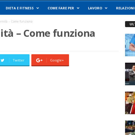
DIETA E FITNESS
COME FARE PER
LAVORO
RELAZIONI
rnità – Come funziona
UL
tà – Come funziona
Twitter
Google+