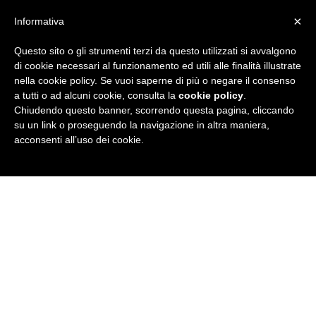
×
Informativa
Questo sito o gli strumenti terzi da questo utilizzati si avvalgono
R
di cookie necessari al funzionamento ed utili alle finalità illustrate
nella cookie policy. Se vuoi saperne di più o negare il consenso
u
a tutti o ad alcuni cookie, consulta la
cookie policy
.
Chiudendo questo banner, scorrendo questa pagina, cliccando
b
su un link o proseguendo la navigazione in altra maniera,
acconsenti all’uso dei cookie.
r
i
c
a
N
e