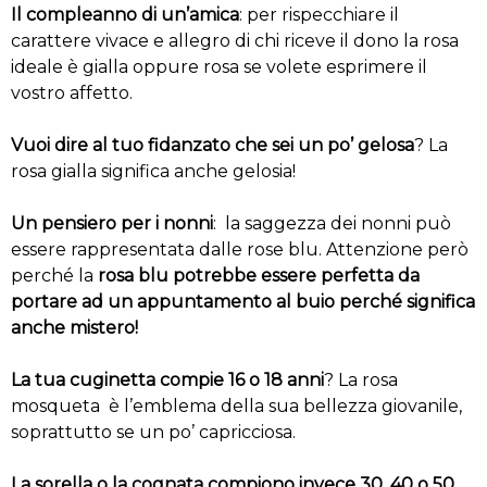
Il compleanno di un’amica
: per rispecchiare il
carattere vivace e allegro di chi riceve il dono la rosa
ideale è gialla oppure rosa se volete esprimere il
vostro affetto.
Vuoi dire al tuo fidanzato che sei un po’ gelosa
? La
rosa gialla significa anche gelosia!
Un pensiero per i nonni
: la saggezza dei nonni può
essere rappresentata dalle rose blu. Attenzione però
perché la
rosa blu potrebbe essere perfetta da
portare ad un appuntamento al buio perché significa
anche mistero!
La tua cuginetta compie 16 o 18 anni
? La rosa
mosqueta è l’emblema della sua bellezza giovanile,
soprattutto se un po’ capricciosa.
La sorella o la cognata compiono invece 30, 40 o 50