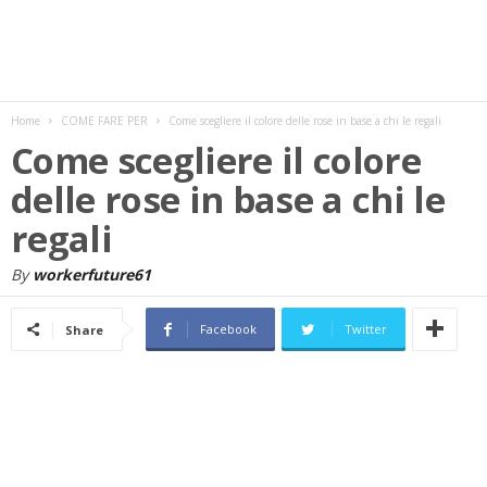
w
s
Home
COME FARE PER
Come scegliere il colore delle rose in base a chi le regali
Come scegliere il colore
delle rose in base a chi le
regali
By
workerfuture61
Facebook
Twitter
Share