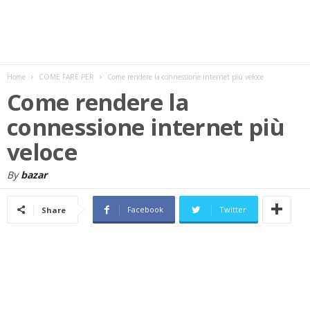
w
s
Home
COME FARE PER
Come rendere la connessione internet più veloce
Come rendere la
connessione internet più
veloce
By
bazar
Facebook
Twitter
Share