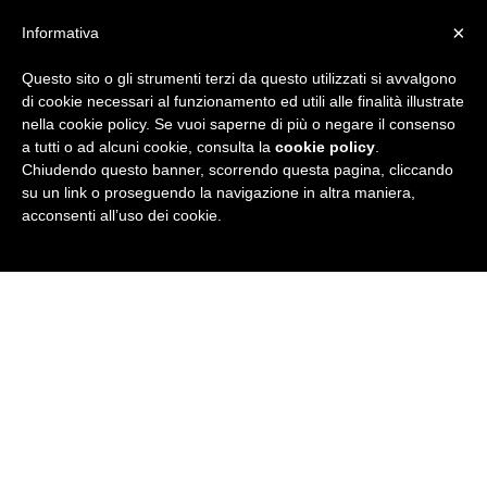
×
Informativa
Questo sito o gli strumenti terzi da questo utilizzati si avvalgono
R
di cookie necessari al funzionamento ed utili alle finalità illustrate
nella cookie policy. Se vuoi saperne di più o negare il consenso
u
a tutti o ad alcuni cookie, consulta la
cookie policy
.
Chiudendo questo banner, scorrendo questa pagina, cliccando
b
su un link o proseguendo la navigazione in altra maniera,
acconsenti all’uso dei cookie.
r
i
c
a
N
e