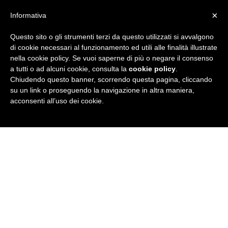
×
Informativa
Questo sito o gli strumenti terzi da questo utilizzati si avvalgono
R
di cookie necessari al funzionamento ed utili alle finalità illustrate
nella cookie policy. Se vuoi saperne di più o negare il consenso
u
a tutti o ad alcuni cookie, consulta la
cookie policy
.
Chiudendo questo banner, scorrendo questa pagina, cliccando
b
su un link o proseguendo la navigazione in altra maniera,
acconsenti all’uso dei cookie.
r
i
c
a
N
e