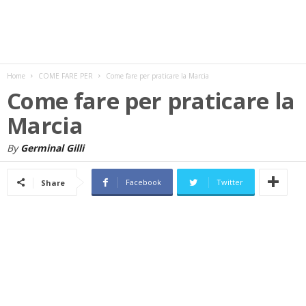
w
s
Home
COME FARE PER
Come fare per praticare la Marcia
Come fare per praticare la
Marcia
By
Germinal Gilli
Facebook
Twitter
Share