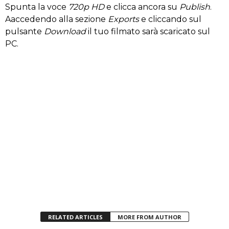
Spunta la voce
720p HD
e clicca ancora su
Publish
.
Aaccedendo alla sezione
Exports
e cliccando sul
pulsante
Download
il tuo filmato sarà scaricato sul
PC.
RELATED ARTICLES
MORE FROM AUTHOR