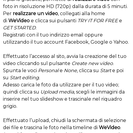
foto in risoluzione HD (720p) dalla durata di 5 minuti.
Per
realizzare un video
, collegati alla home
di
WeVideo
e clicca sui pulsanti
TRY IT FOR FREE
e
GET STARTED
.
Registrati con il tuo indirizzo email oppure
utilizzando il tuo account Facebook, Google o Yahoo.
Effettuato l’accesso al sito, avvia la creazione del tuo
video cliccando sul pulsante
Create new video
.
Spunta le voci
Personal
e
None,
clicca su
Start
e poi
su
Start editing.
Adesso carica le foto da utilizzare per il tuo video;
quindi clicca su
Upload media
, scegli le immagini da
inserire nel tuo slideshow e trascinale nel riquadro
grigio.
Effettuato l’upload, chiudi la schermata di selezione
dei file e trascina le foto nella timeline di
WeVideo
.