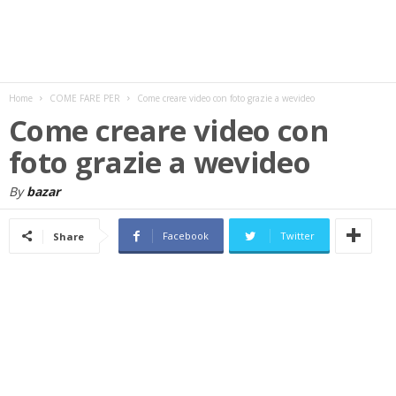
w
s
Home
COME FARE PER
Come creare video con foto grazie a wevideo
Come creare video con
foto grazie a wevideo
By
bazar
Facebook
Twitter
Share