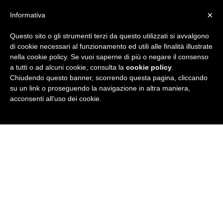
×
Informativa
Questo sito o gli strumenti terzi da questo utilizzati si avvalgono
R
di cookie necessari al funzionamento ed utili alle finalità illustrate
nella cookie policy. Se vuoi saperne di più o negare il consenso
u
a tutti o ad alcuni cookie, consulta la
cookie policy
.
Chiudendo questo banner, scorrendo questa pagina, cliccando
b
su un link o proseguendo la navigazione in altra maniera,
acconsenti all’uso dei cookie.
r
i
c
a
N
e