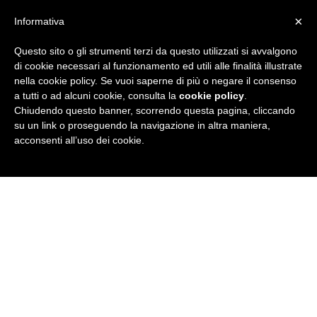
×
Informativa
Questo sito o gli strumenti terzi da questo utilizzati si avvalgono
R
di cookie necessari al funzionamento ed utili alle finalità illustrate
nella cookie policy. Se vuoi saperne di più o negare il consenso
u
a tutti o ad alcuni cookie, consulta la
cookie policy
.
Chiudendo questo banner, scorrendo questa pagina, cliccando
b
su un link o proseguendo la navigazione in altra maniera,
acconsenti all’uso dei cookie.
r
i
c
a
N
e