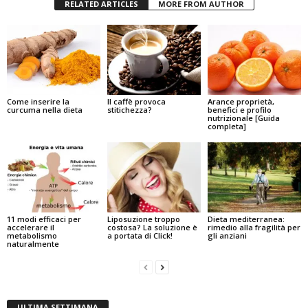
RELATED ARTICLES
MORE FROM AUTHOR
Come inserire la
Il caffè provoca
Arance proprietà,
curcuma nella dieta
stitichezza?
benefici e profilo
nutrizionale [Guida
completa]
11 modi efficaci per
Liposuzione troppo
Dieta mediterranea:
accelerare il
costosa? La soluzione è
rimedio alla fragilità per
metabolismo
a portata di Click!
gli anziani
naturalmente
ULTIMA SETTIMANA