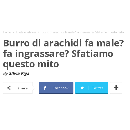
w
s
Home
Dieta e Fitness
Burro di arachidi fa male? fa ingrassare? Sfatiamo questo mito
Burro di arachidi fa male?
fa ingrassare? Sfatiamo
questo mito
By
SIlvia Piga
Facebook
Twitter
Share