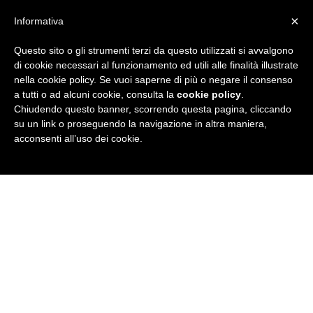
×
Informativa
Questo sito o gli strumenti terzi da questo utilizzati si avvalgono
R
di cookie necessari al funzionamento ed utili alle finalità illustrate
nella cookie policy. Se vuoi saperne di più o negare il consenso
u
a tutti o ad alcuni cookie, consulta la
cookie policy
.
Chiudendo questo banner, scorrendo questa pagina, cliccando
b
su un link o proseguendo la navigazione in altra maniera,
acconsenti all’uso dei cookie.
r
i
c
a
N
e