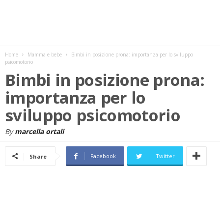
w
s
Home
Mamma e bebe
Bimbi in posizione prona: importanza per lo sviluppo
psicomotorio
Bimbi in posizione prona:
importanza per lo
sviluppo psicomotorio
By
marcella ortali
Facebook
Twitter
Share