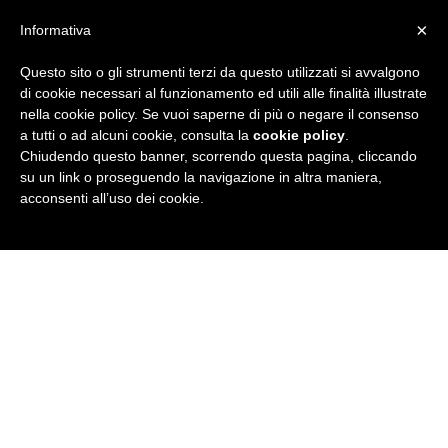
×
Informativa
Questo sito o gli strumenti terzi da questo utilizzati si avvalgono
R
di cookie necessari al funzionamento ed utili alle finalità illustrate
nella cookie policy. Se vuoi saperne di più o negare il consenso
u
a tutti o ad alcuni cookie, consulta la
cookie policy
.
Chiudendo questo banner, scorrendo questa pagina, cliccando
b
su un link o proseguendo la navigazione in altra maniera,
acconsenti all’uso dei cookie.
r
i
c
a
N
e