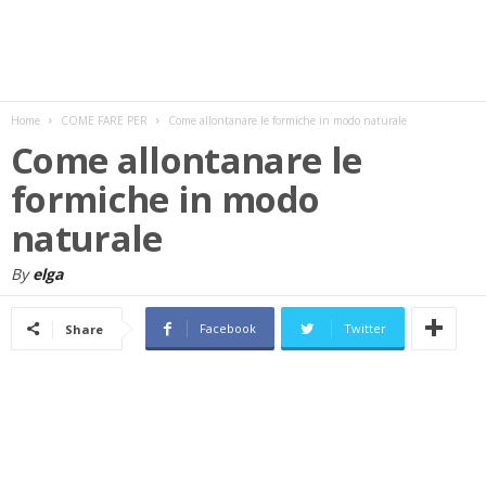
w
s
Home
COME FARE PER
Come allontanare le formiche in modo naturale
Come allontanare le
formiche in modo
naturale
By
elga
Facebook
Twitter
Share