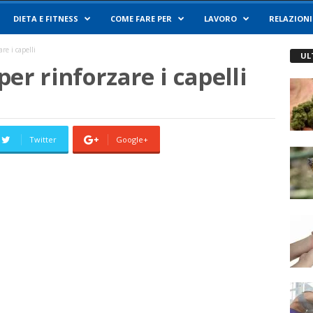
DIETA E FITNESS
COME FARE PER
LAVORO
RELAZIONI
re i capelli
UL
er rinforzare i capelli
Twitter
Google+