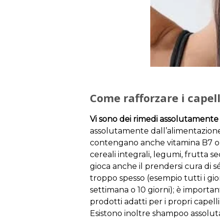
Come rafforzare i capell
Vi sono dei rimedi assolutamente n
assolutamente dall’alimentazione;
contengano anche vitamina B7 o H 
cereali integrali, legumi, frutta 
gioca anche il prendersi cura di s
troppo spesso (esempio tutti i gio
settimana o 10 giorni); è importa
prodotti adatti per i propri capelli 
Esistono inoltre shampoo assoluta