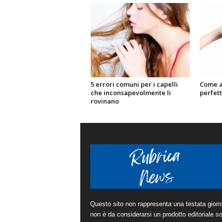
5 errori comuni per i capelli
Come a
che inconsapevolmente li
perfett
rovinano
Questo sito non rappresenta una testata giorna
non è da considerarsi un prodotto editoriale sot