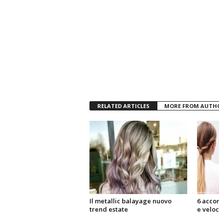
RELATED ARTICLES
MORE FROM AUTH
Il metallic balayage nuovo
6 accon
trend estate
e veloc