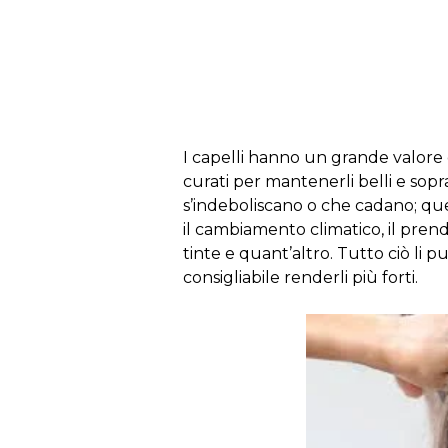
s
I capelli hanno un grande valore 
curati per mantenerli belli e sop
s’indeboliscano o che cadano; ques
il cambiamento climatico, il prend
tinte e quant’altro. Tutto ciò li p
consigliabile renderli più forti.