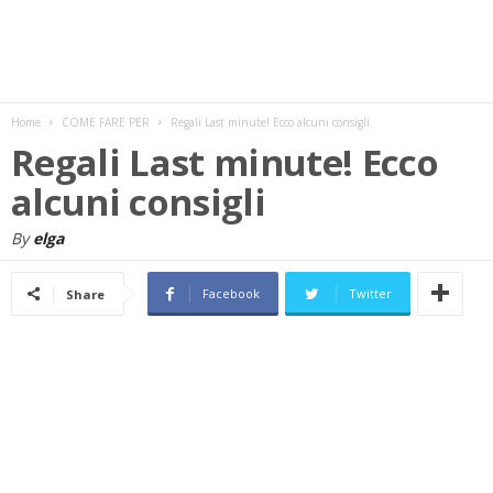
w
s
Home
COME FARE PER
Regali Last minute! Ecco alcuni consigli
Regali Last minute! Ecco
alcuni consigli
By
elga
Facebook
Twitter
Share