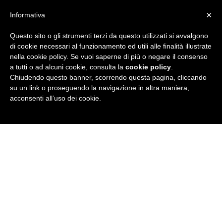
×
Informativa
Questo sito o gli strumenti terzi da questo utilizzati si avvalgono
R
di cookie necessari al funzionamento ed utili alle finalità illustrate
nella cookie policy. Se vuoi saperne di più o negare il consenso
u
a tutti o ad alcuni cookie, consulta la
cookie policy
.
Chiudendo questo banner, scorrendo questa pagina, cliccando
b
su un link o proseguendo la navigazione in altra maniera,
acconsenti all’uso dei cookie.
r
i
c
a
N
e