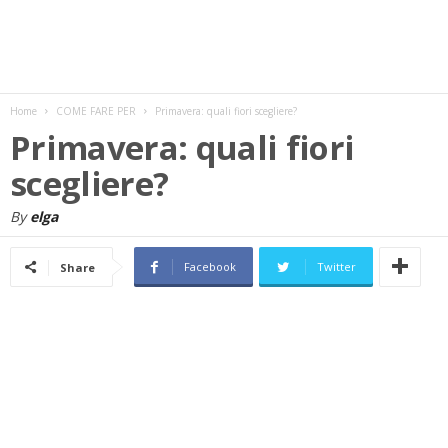
w
s
Home
COME FARE PER
Primavera: quali fiori scegliere?
Primavera: quali fiori
scegliere?
By
elga
Facebook
Twitter
Share