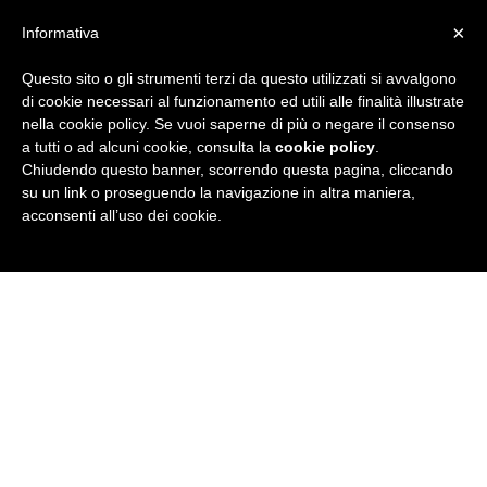
×
Informativa
Questo sito o gli strumenti terzi da questo utilizzati si avvalgono
R
di cookie necessari al funzionamento ed utili alle finalità illustrate
nella cookie policy. Se vuoi saperne di più o negare il consenso
u
a tutti o ad alcuni cookie, consulta la
cookie policy
.
Chiudendo questo banner, scorrendo questa pagina, cliccando
b
su un link o proseguendo la navigazione in altra maniera,
acconsenti all’uso dei cookie.
r
i
c
a
N
e