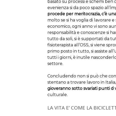
basato su processi e schemi ben de
evenienza si da poco spazio all’imp
procede per meritocrazia, c’è una v
molto se si ha voglia di lavorare e
economico, ogni anno vi sono aume
responsabilità e conoscenze si hann
tutto da soli, si è supportati da tu
fisioterapista all’OSS, si viene spr
primo posto in tutto, si assiste al
tutti i giorni, è inutile nasconderl
settore.
Concludendo non si può che cons
stentano a trovare lavoro in Italia
gioveranno sotto svariati punti d v
culturale.
LA VITA E’ COME LA BICICLET