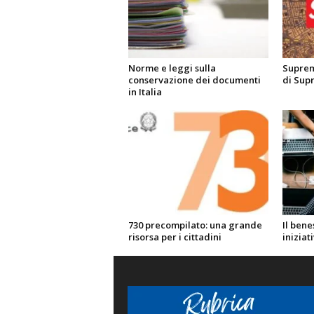
Norme e leggi sulla
Suprem
conservazione dei documenti
di Supr
in Italia
730 precompilato: una grande
Il bene
risorsa per i cittadini
iniziat