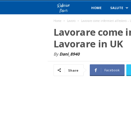
R
HOME
SALUTE
u
Home
Lavoro
Lavorare come infermieri all’estero –
Lavorare come in
b
Lavorare in UK
r
By
Dani_8940
i
Facebook
Share
c
a
N
e
w