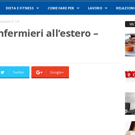
DIETA E FITNESS
COME FARE PER
LAVORO
RELAZIONI
 Lavorare in UK
UL
fermieri all’estero –
Twitter
Google+