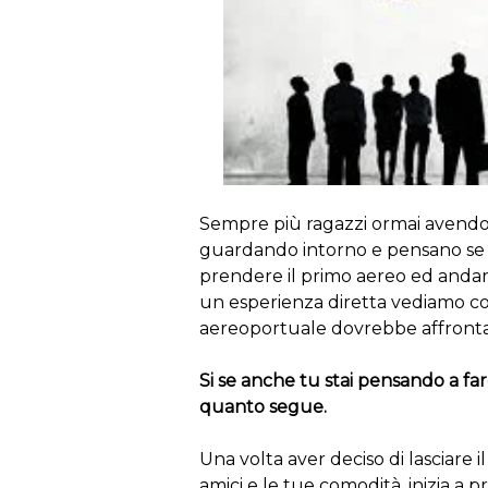
Sempre più ragazzi ormai avendo 
guardando intorno e pensano se s
prendere il primo aereo ed andar
un esperienza diretta vediamo co
aereoportuale dovrebbe affronta
Si se anche tu stai pensando a fa
quanto segue.
Una volta aver deciso di lasciare il
amici e le tue comodità, inizia a p