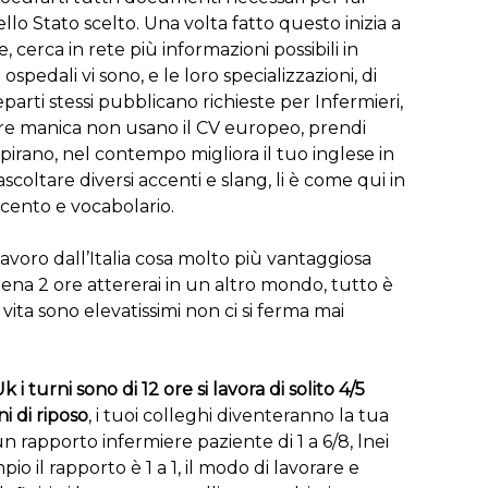
ello Stato scelto. Una volta fatto questo inizia a
e, cerca in rete più informazioni possibili in
spedali vi sono, e le loro specializzazioni, di
reparti stessi pubblicano richieste per Infermieri,
ltre manica non usano il CV europeo, prendi
spirano, nel contempo migliora il tuo inglese in
ascoltare diversi accenti e slang, li è come qui in
ccento e vocabolario.
lavoro dall’Italia cosa molto più vantaggiosa
pena 2 ore attererai in un altro mondo, tutto è
vita sono elevatissimi non ci si ferma mai
 Uk i turni sono di 12 ore si lavora di solito 4/5
ni di riposo
, i tuoi colleghi diventeranno la tua
un rapporto infermiere paziente di 1 a 6/8, lnei
pio il rapporto è 1 a 1, il modo di lavorare e