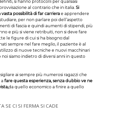
finiti, si hanno protocolli per qualsiasi
rovvisazione al contrario che in italia.
Si
asta possibilità di far carriera
e apprendere
 studiare, per non parlare poi dell’aspetto
nti di fascia e quindi aumenti di stipendi, più
o e più si viene retribuiti, non si deve fare
tte le figure di cui si ha bisogno:dal
onati sempre nel fare meglio, il paziente è al
l’utilizzo di nuove tecniche e nuovi macchinari
o noi siamo indietro di diversi anni in questo
igliare ai sempre più numerosi ragazzi che
, a
fare questa esperienza, senza dubbio ve ne
ista,
da quello economico a finire a quello
TA SE CI SI FERMA SI CADE