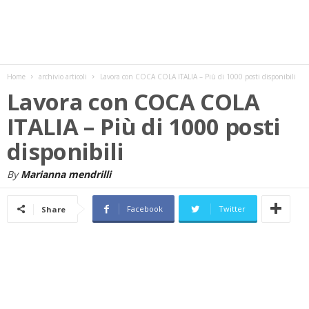
w
s
Home
archivio articoli
Lavora con COCA COLA ITALIA – Più di 1000 posti disponibili
Lavora con COCA COLA
ITALIA – Più di 1000 posti
disponibili
By
Marianna mendrilli
Facebook
Twitter
Share