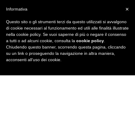
×
Informativa
Questo sito o gli strumenti terzi da questo utilizzati si avvalgono
R
di cookie necessari al funzionamento ed utili alle finalità illustrate
nella cookie policy. Se vuoi saperne di più o negare il consenso
u
a tutti o ad alcuni cookie, consulta la
cookie policy
.
Chiudendo questo banner, scorrendo questa pagina, cliccando
b
su un link o proseguendo la navigazione in altra maniera,
acconsenti all’uso dei cookie.
r
i
c
a
N
e