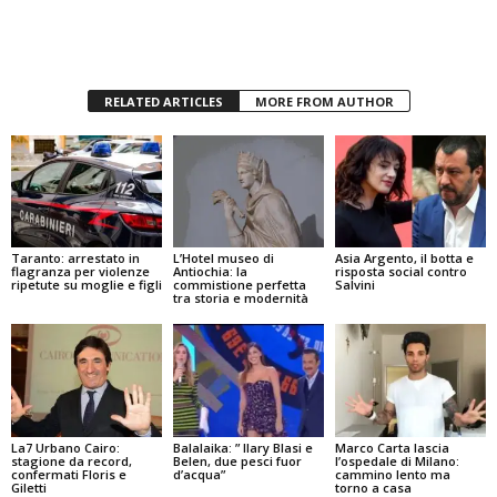
RELATED ARTICLES
MORE FROM AUTHOR
Taranto: arrestato in
L’Hotel museo di
Asia Argento, il botta e
flagranza per violenze
Antiochia: la
risposta social contro
ripetute su moglie e figli
commistione perfetta
Salvini
tra storia e modernità
La7 Urbano Cairo:
Balalaika: ” Ilary Blasi e
Marco Carta lascia
stagione da record,
Belen, due pesci fuor
l’ospedale di Milano:
confermati Floris e
d’acqua”
cammino lento ma
Giletti
torno a casa