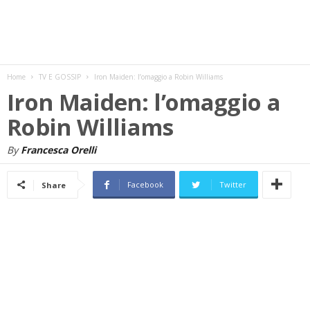
w
s
Home
TV E GOSSIP
Iron Maiden: l’omaggio a Robin Williams
Iron Maiden: l’omaggio a
Robin Williams
By
Francesca Orelli
Facebook
Twitter
Share