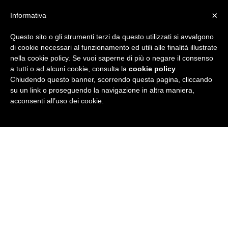
×
Informativa
Questo sito o gli strumenti terzi da questo utilizzati si avvalgono
R
di cookie necessari al funzionamento ed utili alle finalità illustrate
nella cookie policy. Se vuoi saperne di più o negare il consenso
u
a tutti o ad alcuni cookie, consulta la
cookie policy
.
Chiudendo questo banner, scorrendo questa pagina, cliccando
b
su un link o proseguendo la navigazione in altra maniera,
acconsenti all’uso dei cookie.
r
i
c
a
N
e