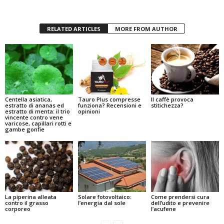
RELATED ARTICLES
MORE FROM AUTHOR
Centella asiatica,
Tauro Plus compresse
Il caffè provoca
estratto di ananas ed
funziona? Recensioni e
stitichezza?
estratto di menta: il trio
opinioni
vincente contro vene
varicose, capillari rotti e
gambe gonfie
La piperina alleata
Solare fotovoltaico:
Come prendersi cura
contro il grasso
l’energia dal sole
dell’udito e prevenire
corporeo
l’acufene