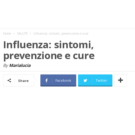
w
s
Home
SALUTE
Influenza: sintomi, prevenzione e cure
Influenza: sintomi,
prevenzione e cure
By
Marialucia
Facebook
Twitter
Share