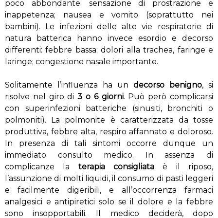
poco abbondante; sensazione di prostrazione e
inappetenza; nausea e vomito (soprattutto nei
bambini). Le infezioni delle alte vie respiratorie di
natura batterica hanno invece esordio e decorso
differenti: febbre bassa; dolori alla trachea, faringe e
laringe; congestione nasale importante.
Solitamente l’influenza ha un
decorso benigno
, si
risolve nel giro di
3 o 6 giorni
. Può però complicarsi
con superinfezioni batteriche (sinusiti, bronchiti o
polmoniti). La polmonite è caratterizzata da tosse
produttiva, febbre alta, respiro affannato e doloroso.
In presenza di tali sintomi occorre dunque un
immediato consulto medico. In assenza di
complicanze la
terapia consigliata
è il riposo,
l’assunzione di molti liquidi, il consumo di pasti leggeri
e facilmente digeribili, e all’occorrenza farmaci
analgesici e antipiretici solo se il dolore e la febbre
sono insopportabili. Il medico deciderà, dopo