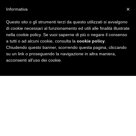
×
Informativa
Questo sito o gli strumenti terzi da questo utilizzati si avvalgono
R
di cookie necessari al funzionamento ed utili alle finalità illustrate
nella cookie policy. Se vuoi saperne di più o negare il consenso
u
a tutti o ad alcuni cookie, consulta la
cookie policy
.
Chiudendo questo banner, scorrendo questa pagina, cliccando
b
su un link o proseguendo la navigazione in altra maniera,
acconsenti all’uso dei cookie.
r
i
c
a
N
e