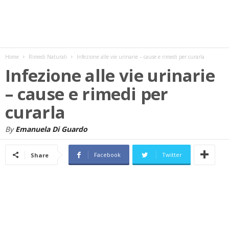
w
s
Home
Rimedi Naturali
Infezione alle vie urinarie – cause e rimedi per curarla
Infezione alle vie urinarie
– cause e rimedi per
curarla
By
Emanuela Di Guardo
Facebook
Twitter
Share