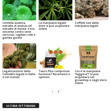
Centella asiatica,
La marijuana legale
5 effetti noti della
estratto di ananas ed
dove si può acquistare
marijuana legale
estratto di menta: il trio
online
vincente contro vene
varicose, capillari rotti e
gambe gonfie
Legalizzazione della
Tauro Plus compresse
Cos è la marijuana
Cannabis legale in Italia
funziona? Recensioni e
“leggera”? Si può
e nel mondo
opinioni
acquistare nei
growshop e negli store
online
ULTIMA SETTIMANA