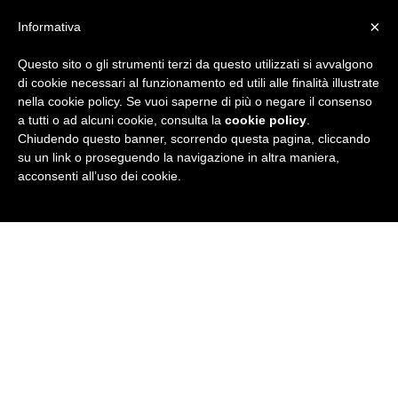
×
Informativa
Questo sito o gli strumenti terzi da questo utilizzati si avvalgono
R
di cookie necessari al funzionamento ed utili alle finalità illustrate
nella cookie policy. Se vuoi saperne di più o negare il consenso
u
a tutti o ad alcuni cookie, consulta la
cookie policy
.
Chiudendo questo banner, scorrendo questa pagina, cliccando
b
su un link o proseguendo la navigazione in altra maniera,
acconsenti all’uso dei cookie.
r
i
c
a
N
e