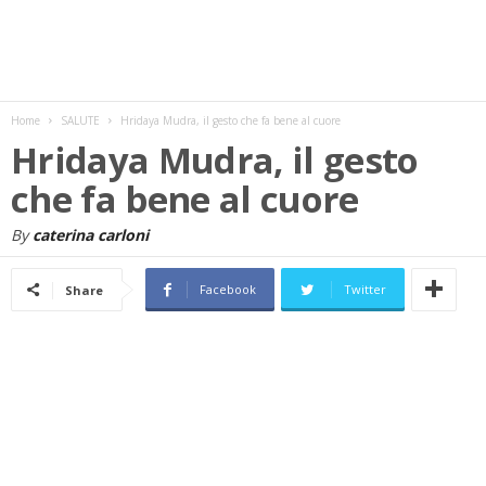
w
s
Home
SALUTE
Hridaya Mudra, il gesto che fa bene al cuore
Hridaya Mudra, il gesto
che fa bene al cuore
By
caterina carloni
Facebook
Twitter
Share