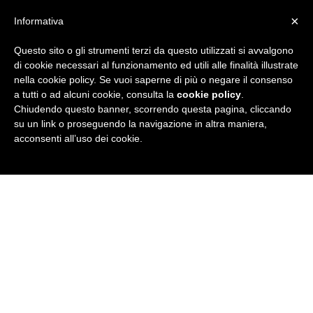
×
Informativa
Questo sito o gli strumenti terzi da questo utilizzati si avvalgono
R
di cookie necessari al funzionamento ed utili alle finalità illustrate
nella cookie policy. Se vuoi saperne di più o negare il consenso
u
a tutti o ad alcuni cookie, consulta la
cookie policy
.
Chiudendo questo banner, scorrendo questa pagina, cliccando
b
su un link o proseguendo la navigazione in altra maniera,
acconsenti all’uso dei cookie.
r
i
c
a
N
e