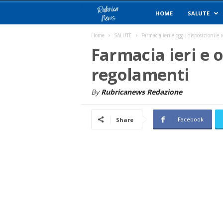
R
HOME
SALUTE
u
Home
SALUTE
Farmacia ieri e oggi: disposizioni e
Farmacia ieri e o
b
regolamenti
r
By
Rubricanews Redazione
i
Facebook
Share
c
a
N
e
w