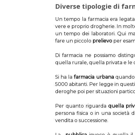
Diverse tipologie di fa
Un tempo la farmacia era legata 
vere e proprio drogherie. In mol
un tempo dei laboratori. Qui mag
fare un piccolo
prelievo
per esami 
Di farmacia ne possiamo distingu
quella rurale, quella privata e le
Si ha la
farmacia urbana
quando l
5000 abitanti. Per legge in questi
deroghe poi per situazioni particol
Per quanto riguarda
quella priv
persona fisica o in una società d
vendita o successione.
La
pubblica
invece è quella il 