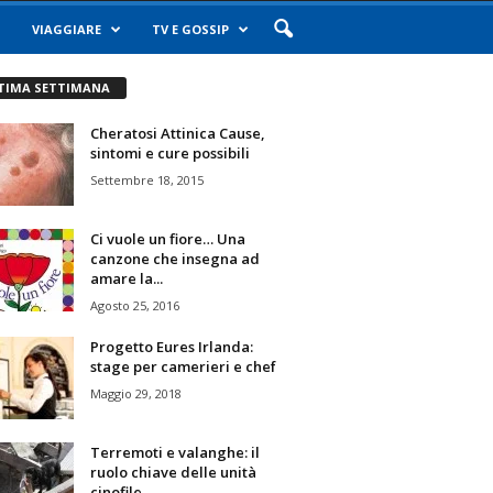
VIAGGIARE
TV E GOSSIP
TIMA SETTIMANA
Cheratosi Attinica Cause,
sintomi e cure possibili
Settembre 18, 2015
Ci vuole un fiore… Una
canzone che insegna ad
amare la...
Agosto 25, 2016
Progetto Eures Irlanda:
stage per camerieri e chef
Maggio 29, 2018
Terremoti e valanghe: il
ruolo chiave delle unità
cinofile