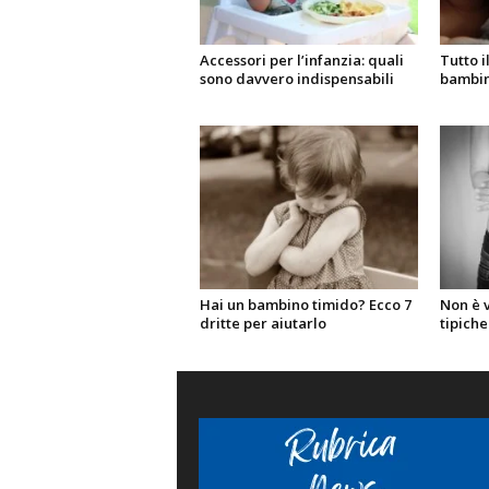
Accessori per l’infanzia: quali
Tutto i
sono davvero indispensabili
bambi
Hai un bambino timido? Ecco 7
Non è v
dritte per aiutarlo
tipich