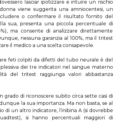
ovessero lasciar ipotizzare e intuire un rischio
 donna viene suggerita una amniocentesi, un
ludere o confermare il risultato fornito del
dalla sua, presenta una piccola percentuale di
0,5%), ma consente di analizzare direttamente
Dunque, nessuna garanzia al 100%, ma il tritest
zare il medico a una scelta consapevole.
are feti colpiti da difetti del tubo neurale è del
lessiva dei tre indicatori nel sangue materno
lità del tritest raggiunga valori abbastanza
in grado di riconoscere subito circa sette casi di
 dunque la sua importanza. Ma non basta, se al
o di un altro indicatore, l’inibina A (si dovrebbe
uadtest), si hanno percentuali maggiori di