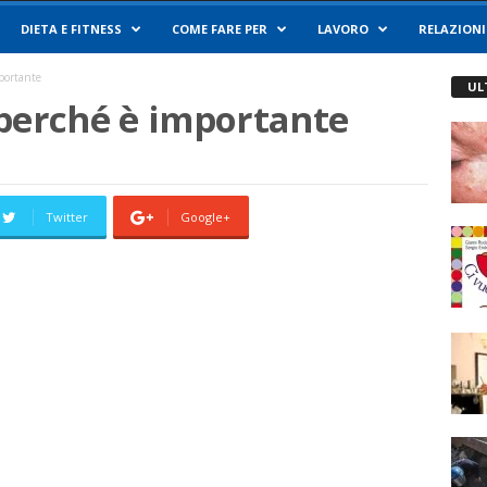
DIETA E FITNESS
COME FARE PER
LAVORO
RELAZIONI
mportante
UL
e perché è importante
Twitter
Google+