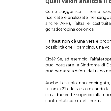
Quali valori analizza il 
Come suggerisce il nome stess
ricercate e analizzate nel sangu
anche AFP), l’altra è costituit
gonadotropina corionica.
Il tritest non dà una vera e propr
possibilità che il bambino, una vo
Cioè? Se, ad esempio, l’alfafetopr
può ipotizzare la Sindrome di Do
può pensare a difetti del tubo n
Anche l’estriolo non coniugato,
trisomia 21 e lo stesso quando la
circa due volte superiori alla no
confrontati con quelli normali.