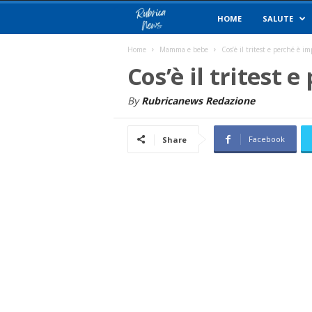
R
HOME
SALUTE
u
Home
Mamma e bebe
Cos’è il tritest e perché è i
Cos’è il tritest 
b
By
Rubricanews Redazione
r
Facebook
Share
i
c
a
N
e
w