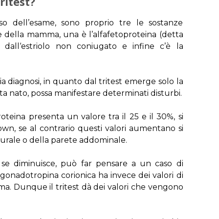
tritest?
o dell’esame, sono proprio tre le sostanze
e della mamma, una è l’alfafetoproteina (detta
a dall‘estriolo non coniugato e infine c’è la
ia diagnosi, in quanto dal tritest emerge solo la
lta nato, possa manifestare determinati disturbi.
oteina presenta un valore tra il 25 e il 30%, si
wn, se al contrario questi valori aumentano si
eurale o della parete addominale.
 se diminuisce, può far pensare a un caso di
 gonadotropina corionica ha invece dei valori di
rma. Dunque il tritest dà dei valori che vengono