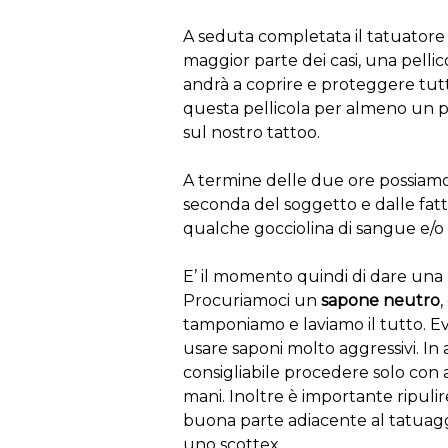
A seduta completata il tatuatore a
maggior parte dei casi, una pelli
andrà a coprire e proteggere tutta
questa pellicola per almeno un pai
sul nostro tattoo.
A termine delle due ore possiamo c
seconda del soggetto e dalle fat
qualche gocciolina di sangue e/o 
E’ il momento quindi di dare una 
Procuriamoci un
sapone neutro
,
tamponiamo e laviamo il tutto. Ev
usare saponi molto aggressivi. In
consigliabile procedere solo con ac
mani. Inoltre è importante ripuli
buona parte adiacente al tatuag
uno scottex.