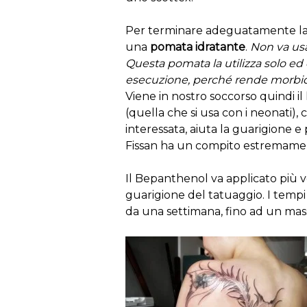
Per terminare adeguatamente la n
una
pomata idratante
.
Non va usat
Questa pomata la utilizza solo ed 
esecuzione, perché rende morbida l
Viene in nostro soccorso quindi il
(quella che si usa con i neonati),
interessata, aiuta la guarigione e p
Fissan ha un compito estremamen
Il Bepanthenol va applicato più vol
guarigione del tatuaggio. I tempi v
da una settimana, fino ad un mas