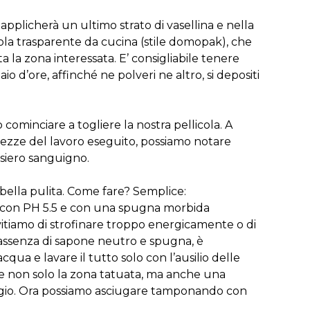
pplicherà un ultimo strato di vasellina e nella
cola trasparente da cucina (stile domopak), che
 la zona interessata. E’ consigliabile tenere
o d’ore, affinché ne polveri ne altro, si depositi
ominciare a togliere la nostra pellicola. A
tezze del lavoro eseguito, possiamo notare
siero sanguigno.
bella pulita. Come fare? Semplice:
 con PH 5.5 e con una spugna morbida
itiamo di strofinare troppo energicamente o di
 assenza di sapone neutro e spugna, è
qua e lavare il tutto solo con l’ausilio delle
re non solo la zona tatuata, ma anche una
gio. Ora possiamo asciugare tamponando con