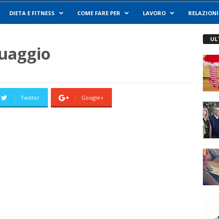
DIETA E FITNESS
COME FARE PER
LAVORO
RELAZIONI
UL
uaggio
Twitter
Google+