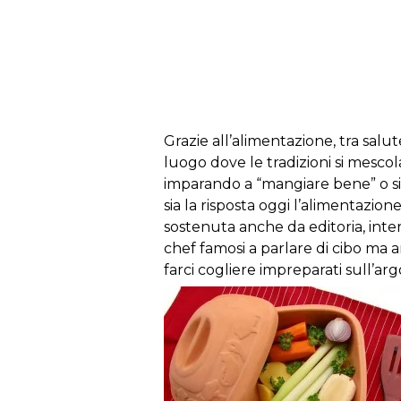
s
Grazie
all’alimentazione,
tra
salut
luogo
dove
le
tradizioni
si
mescol
imparando
a
“
mangiare
bene
”
o
si
sia
la
risposta
oggi
l’alimentazion
sostenuta
anche
da
editoria
,
inte
chef
famosi
a
parlare
di
cibo
ma
a
farci
cogliere
impreparati
sull’ar