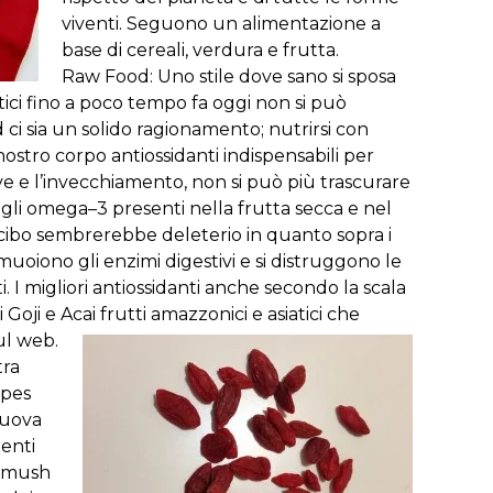
viventi
.
Seguono
un
alimentazione
a
base
di
cereali
,
verdura
e
frutta
.
Raw
Food
:
Uno
stile
dove
sano
si
sposa
ici
fino
a
poco
tempo
fa
oggi
non
si
può
d
ci
sia
un
solido
ragionamento
;
nutrirsi
con
nostro
corpo
antiossidanti
indispensabili
per
ve
e
l’invecchiamento
,
non
si
può
più
trascurare
gli
omega
–
3
presenti
nella
frutta
secca
e
nel
cibo
sembrerebbe
deleterio
in
quanto
sopra
i
muoiono
gli
enzimi
digestivi
e
si
distruggono
le
i
.
I
migliori
antiossidanti
anche
secondo
la
scala
i
Goji
e
Acai
frutti
amazzonici
e
asiatici
che
ul
web
.
tra
ipes
uova
renti
mush