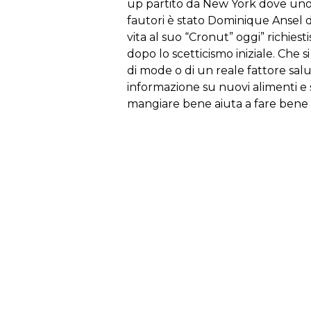
up
partito
da
New
York
dove
un
fautori
è
stato
Dominique
Ansel
vita
al
suo
“
Cronut
”
oggi
” ri
chiest
dopo
lo
scetticismo
iniziale
.
Che
si
di
mode
o
di
un
reale
fattore
sal
informazione
su
nuovi
alimenti
e
mangiare
bene
aiuta
a
fare
bene