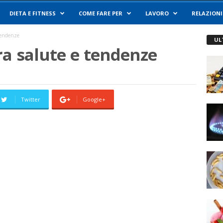
DIETA E FITNESS
COME FARE PER
LAVORO
RELAZIONI
tendenze
UL
ra salute e tendenze
Twitter
Google+