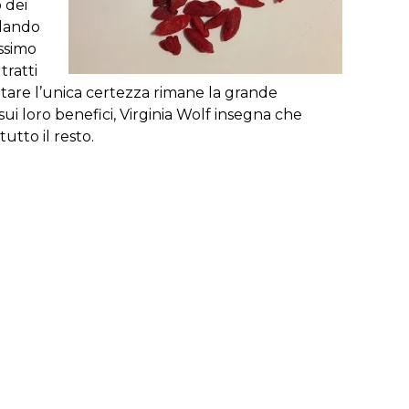
o
dei
dando
issimo
tratti
utare
l’unica
certezza
rimane
la
grande
sui
loro
benefici
,
Virginia
Wolf
insegna
che
tutto
il
resto
.