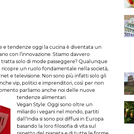
e
e
tendenze
oggi
la
cucina
è
diventata
un
ano
con
l’innovazione
.
Stiamo
davvero
tratta
solo
di
mode
passeggere
?
Qualunque
e
ricopre
un
ruolo
fondamentale
nella
società
,
rnet
e
televisione
.
Non
sono
più
infatti
solo
gli
nche
vip
,
politici
e
imprenditori
,
così
per
non
gomento
parliamo
anche
noi
delle
nuove
tendenze
alimentari
.
Vegan
Style
:
Oggi
sono
oltre
un
miliardo
i
vegani
nel
mondo
,
partiti
dall’India
si
sono
poi
diffusi
in
Europa
basando
la
loro
filosofia
di
vita
sul
rispetto
del
pianeta
e
di
tutte
le
forme