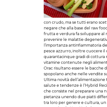
con
crudo
,
ma
se
tutti
erano
scett
negare
che
alla
base
del
raw
foo
frutta
e
verdura
fa
sviluppare
al
prevenire
le
malattie
degenerati
l’importanza
antinfiammatoria
de
pesce
azzurro
,
inoltre
cuocere
il
quarantacinque
gradi
di
cottura
vitamine
contenute
negli
aliment
Orac
risultano
essere
le
bacche
d
spopolano
anche
nelle
vendite
s
Ultima
novità
dell’alimentazione
salute
e
tendenze
è
l’Hybrid
Rec
che
consiste
nel
preparare
una
n
pietanza
unendo
due
piatti
diffe
tra
loro
per
genere
e
cultura
,
un