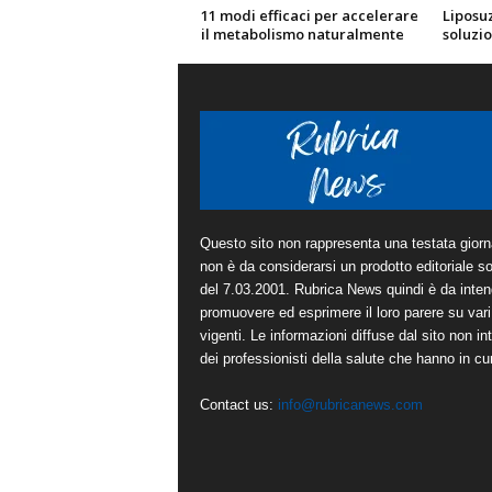
11 modi efficaci per accelerare
Liposu
il metabolismo naturalmente
soluzio
Questo sito non rappresenta una testata giorna
non è da considerarsi un prodotto editoriale sot
del 7.03.2001. Rubrica News quindi è da inten
promuovere ed esprimere il loro parere su vari 
vigenti. Le informazioni diffuse dal sito non in
dei professionisti della salute che hanno in cura
Contact us:
info@rubricanews.com