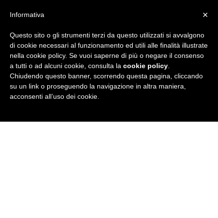
×
Informativa
Questo sito o gli strumenti terzi da questo utilizzati si avvalgono
R
di cookie necessari al funzionamento ed utili alle finalità illustrate
nella cookie policy. Se vuoi saperne di più o negare il consenso
u
a tutti o ad alcuni cookie, consulta la
cookie policy
.
Chiudendo questo banner, scorrendo questa pagina, cliccando
b
su un link o proseguendo la navigazione in altra maniera,
acconsenti all’uso dei cookie.
r
i
c
a
N
e