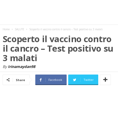
w
s
Home
SALUTE
Scoperto il vaccino contro il cancro – Test positivo su 3 malati
Scoperto il vaccino contro
il cancro – Test positivo su
3 malati
By
Irinamaydan98
Facebook
Twitter
Share