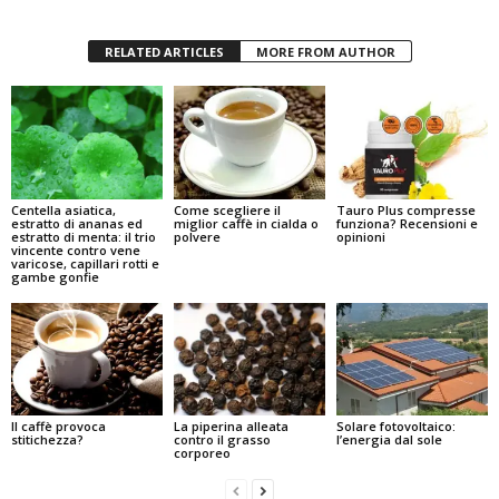
RELATED ARTICLES
MORE FROM AUTHOR
Centella asiatica,
Come scegliere il
Tauro Plus compresse
estratto di ananas ed
miglior caffè in cialda o
funziona? Recensioni e
estratto di menta: il trio
polvere
opinioni
vincente contro vene
varicose, capillari rotti e
gambe gonfie
Il caffè provoca
La piperina alleata
Solare fotovoltaico:
stitichezza?
contro il grasso
l’energia dal sole
corporeo