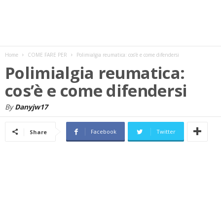
w
s
Home
COME FARE PER
Polimialgia reumatica: cos’è e come difendersi
Polimialgia reumatica:
cos’è e come difendersi
By
Danyjw17
Facebook
Twitter
Share