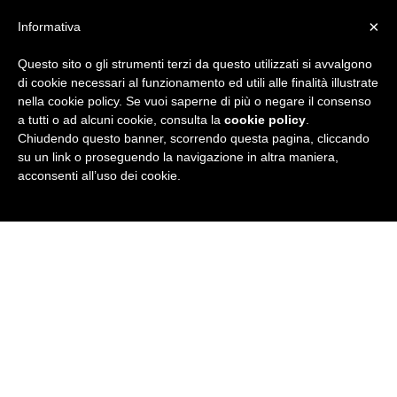
×
Informativa
Questo sito o gli strumenti terzi da questo utilizzati si avvalgono
R
di cookie necessari al funzionamento ed utili alle finalità illustrate
nella cookie policy. Se vuoi saperne di più o negare il consenso
u
a tutti o ad alcuni cookie, consulta la
cookie policy
.
Chiudendo questo banner, scorrendo questa pagina, cliccando
b
su un link o proseguendo la navigazione in altra maniera,
acconsenti all’uso dei cookie.
r
i
c
a
N
e