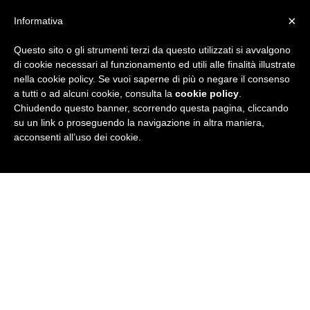
×
Informativa
Questo sito o gli strumenti terzi da questo utilizzati si avvalgono
R
di cookie necessari al funzionamento ed utili alle finalità illustrate
nella cookie policy. Se vuoi saperne di più o negare il consenso
u
a tutti o ad alcuni cookie, consulta la
cookie policy
.
Chiudendo questo banner, scorrendo questa pagina, cliccando
b
su un link o proseguendo la navigazione in altra maniera,
acconsenti all’uso dei cookie.
r
i
c
a
N
e