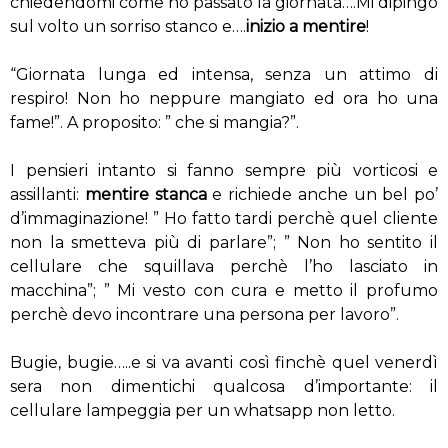
chiedendomi come ho passato la giornata….Mi dipingo
sul volto un sorriso stanco e….
inizio a mentire
!
“Giornata lunga ed intensa, senza un attimo di
respiro! Non ho neppure mangiato ed ora ho una
fame!”. A proposito: ” che si mangia?”.
I pensieri intanto si fanno sempre più vorticosi e
assillanti:
mentire stanca
e richiede anche un bel po’
d’immaginazione! ” Ho fatto tardi perchè quel cliente
non la smetteva più di parlare”; ” Non ho sentito il
cellulare che squillava perchè l’ho lasciato in
macchina”; ” Mi vesto con cura e metto il profumo
perchè devo incontrare una persona per lavoro”.
Bugie, bugie…..e si va avanti così finchè quel venerdì
sera non dimentichi qualcosa d’importante: il
cellulare lampeggia per un whatsapp non letto.