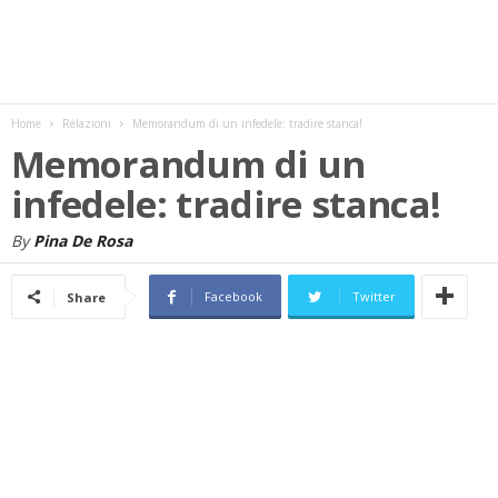
w
s
Home
Relazioni
Memorandum di un infedele: tradire stanca!
Memorandum di un
infedele: tradire stanca!
By
Pina De Rosa
Facebook
Twitter
Share