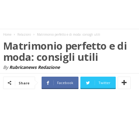
w
s
Home
Relazioni
Matrimonio perfetto e di moda: consigli utili
Matrimonio perfetto e di
moda: consigli utili
By
Rubricanews Redazione
Facebook
Twitter
Share