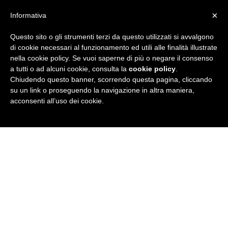
×
Informativa
Questo sito o gli strumenti terzi da questo utilizzati si avvalgono
R
di cookie necessari al funzionamento ed utili alle finalità illustrate
nella cookie policy. Se vuoi saperne di più o negare il consenso
u
a tutti o ad alcuni cookie, consulta la
cookie policy
.
Chiudendo questo banner, scorrendo questa pagina, cliccando
b
su un link o proseguendo la navigazione in altra maniera,
acconsenti all’uso dei cookie.
r
i
c
a
N
e