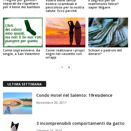
Volere bene senza
Il segreto per un
separati da rispettare
essere ricambiati è
matrimonio felice?
per il bene dei bambini
pericoloso per la nostra
saper litigare
salute. Ecco perchè
Come sopravvivere, da
Come realizzare i propri
Schiavi o padroni del
single, a San Valentino
sogni nel cassetto con
denaro?
un’app
ULTIMA SETTIMANA
Condo Hotel nel Salento: 19residence
Novembre 20, 2017
3 incomprensibili comportamenti da gatto
Ottobre 24, 2016