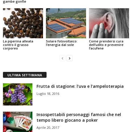
gambe gonfie
La piperina alleata
Solare fotovoltaico:
Come prendersi cura
contro il grasso
l’energia dal sole
dell’udito e prevenire
corporeo
l’acufene
ULTIMA SETTIMANA
Frutta di stagione: l’uva e l’ampeloterapia
Luglio 18, 2016
Insospettabili personaggi famosi che nel
tempo libero giocano a poker
Aprile 20, 2017