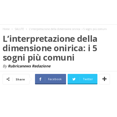
w
s
Home
SALUTE
L’interpretazione della dimensione onirica: i 5 sogni più comuni
L’interpretazione della
dimensione onirica: i 5
sogni più comuni
By
Rubricanews Redazione
Facebook
Twitter
Share