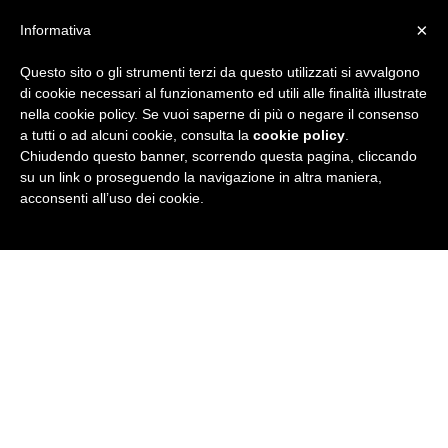
×
Informativa
Questo sito o gli strumenti terzi da questo utilizzati si avvalgono
R
di cookie necessari al funzionamento ed utili alle finalità illustrate
nella cookie policy. Se vuoi saperne di più o negare il consenso
u
a tutti o ad alcuni cookie, consulta la
cookie policy
.
Chiudendo questo banner, scorrendo questa pagina, cliccando
b
su un link o proseguendo la navigazione in altra maniera,
acconsenti all’uso dei cookie.
r
i
c
a
N
e