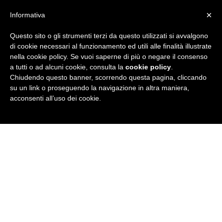
×
Informativa
Questo sito o gli strumenti terzi da questo utilizzati si avvalgono
R
di cookie necessari al funzionamento ed utili alle finalità illustrate
nella cookie policy. Se vuoi saperne di più o negare il consenso
u
a tutti o ad alcuni cookie, consulta la
cookie policy
.
Chiudendo questo banner, scorrendo questa pagina, cliccando
b
su un link o proseguendo la navigazione in altra maniera,
acconsenti all’uso dei cookie.
r
i
c
a
N
e