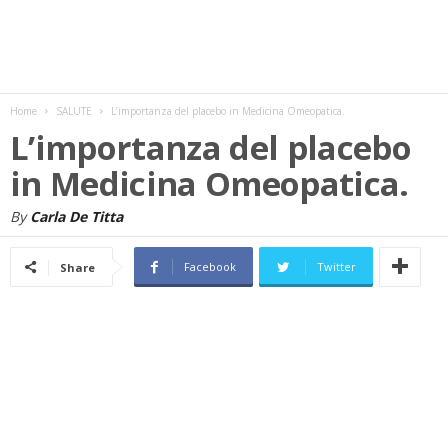
w
s
Home
SALUTE
L’importanza del placebo in Medicina Omeopatica.
L’importanza del placebo
in Medicina Omeopatica.
By
Carla De Titta
Facebook
Twitter
Share