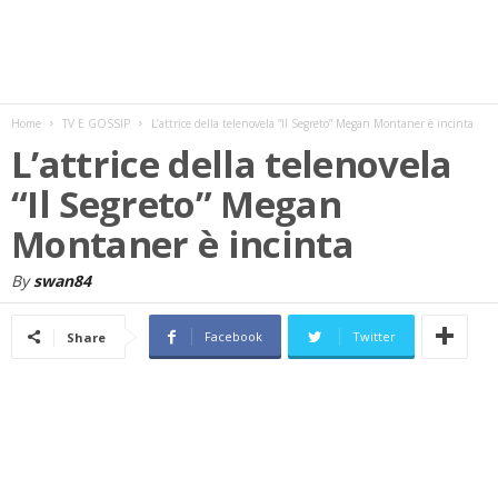
w
s
Home
TV E GOSSIP
L’attrice della telenovela “Il Segreto” Megan Montaner è incinta
L’attrice della telenovela
“Il Segreto” Megan
Montaner è incinta
By
swan84
Facebook
Twitter
Share