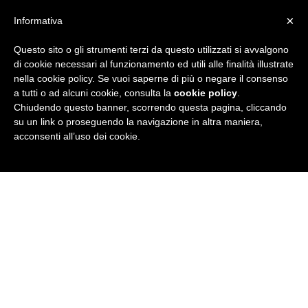
×
Informativa
Questo sito o gli strumenti terzi da questo utilizzati si avvalgono
R
di cookie necessari al funzionamento ed utili alle finalità illustrate
nella cookie policy. Se vuoi saperne di più o negare il consenso
u
a tutti o ad alcuni cookie, consulta la
cookie policy
.
Chiudendo questo banner, scorrendo questa pagina, cliccando
b
su un link o proseguendo la navigazione in altra maniera,
acconsenti all’uso dei cookie.
r
i
c
a
N
e