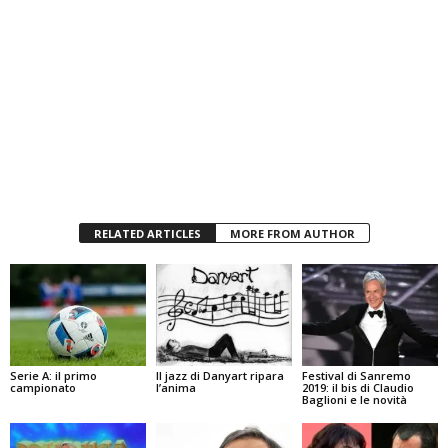
RELATED ARTICLES
MORE FROM AUTHOR
Serie A: il primo
Il jazz di Danyart ripara
Festival di Sanremo
campionato
l’anima
2019: il bis di Claudio
Baglioni e le novità