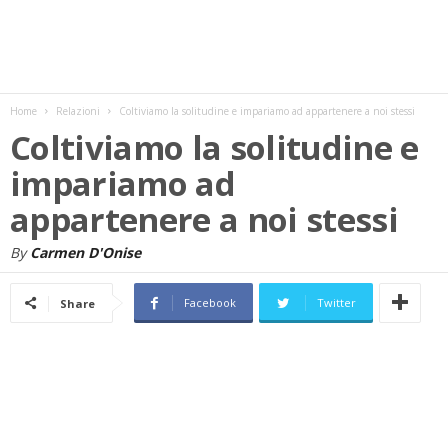
w
s
Home
Relazioni
Coltiviamo la solitudine e impariamo ad appartenere a noi stessi
Coltiviamo la solitudine e
impariamo ad
appartenere a noi stessi
By
Carmen D'Onise
Facebook
Twitter
Share