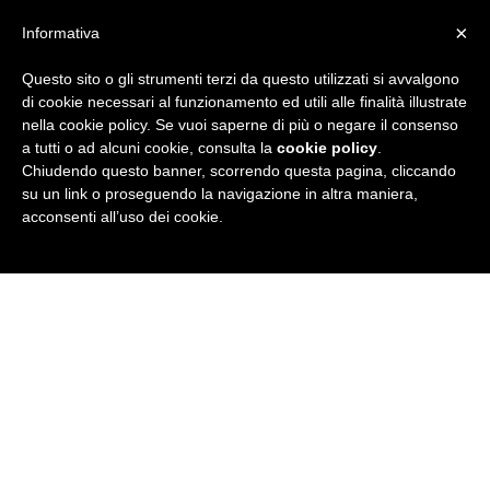
×
Informativa
Questo sito o gli strumenti terzi da questo utilizzati si avvalgono
R
di cookie necessari al funzionamento ed utili alle finalità illustrate
nella cookie policy. Se vuoi saperne di più o negare il consenso
u
a tutti o ad alcuni cookie, consulta la
cookie policy
.
Chiudendo questo banner, scorrendo questa pagina, cliccando
b
su un link o proseguendo la navigazione in altra maniera,
acconsenti all’uso dei cookie.
r
i
c
a
N
e