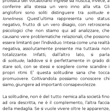
prolissità del vocabolario inglese sia riuscita, invece, a
conferire alla stessa un vero inno alla vita. Gli
anglofoni sono soliti distinguere tra
solitude
e
loneliness
. Quest’ultima rappresenta uno status
negativo, frutto di un vero disagio, con retroscena
psicologici che non stiamo qui ad analizzare, che
causano vere problematiche relazionali, che possono
essere limitanti per l’individuo. Intesa come una realtà
negativa, assolutamente presente ma tuttavia non
totalizzante. Infatti, dall’altro lato, si parla
di
solitude,
laddove si è perfettamente in grado di
stare soli, con se stessi e scegliere come scandire i
propri ritmi. E’ questa solitudine sana che tocca
promuovere. Coltivandola possiamo conoscere chi
siamo, giungere ad importanti consapevolezze.
La solitudine, non è del tutto nemica alla società fino
ad ora descritta, ne è il complemento, l’altra faccia
della medaglia. Se si vuole vivere oltre le apparenze,