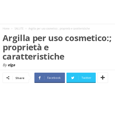
w
s
Home
SALUTE
Argilla per uso cosmetico:; proprietà e caratteristiche
Argilla per uso cosmetico:;
proprietà e
caratteristiche
By
elga
Facebook
Twitter
Share