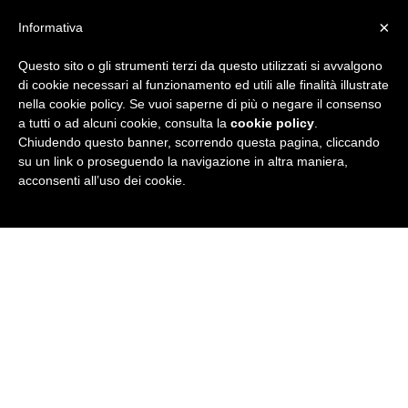
×
Informativa
Questo sito o gli strumenti terzi da questo utilizzati si avvalgono
R
di cookie necessari al funzionamento ed utili alle finalità illustrate
nella cookie policy. Se vuoi saperne di più o negare il consenso
u
a tutti o ad alcuni cookie, consulta la
cookie policy
.
Chiudendo questo banner, scorrendo questa pagina, cliccando
b
su un link o proseguendo la navigazione in altra maniera,
acconsenti all’uso dei cookie.
r
i
c
a
N
e