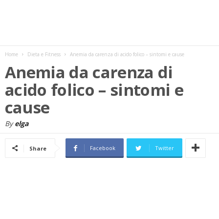
w
s
Home
Dieta e Fitness
Anemia da carenza di acido folico – sintomi e cause
Anemia da carenza di
acido folico – sintomi e
cause
By
elga
Facebook
Twitter
Share