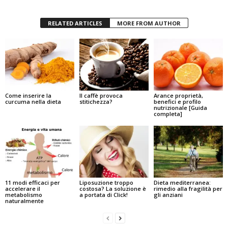
RELATED ARTICLES
MORE FROM AUTHOR
Come inserire la
Il caffè provoca
Arance proprietà,
curcuma nella dieta
stitichezza?
benefici e profilo
nutrizionale [Guida
completa]
11 modi efficaci per
Liposuzione troppo
Dieta mediterranea:
accelerare il
costosa? La soluzione è
rimedio alla fragilità per
metabolismo
a portata di Click!
gli anziani
naturalmente