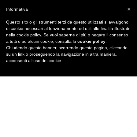
×
Informativa
Questo sito o gli strumenti terzi da questo utilizzati si avvalgono
R
di cookie necessari al funzionamento ed utili alle finalità illustrate
nella cookie policy. Se vuoi saperne di più o negare il consenso
u
a tutti o ad alcuni cookie, consulta la
cookie policy
.
Chiudendo questo banner, scorrendo questa pagina, cliccando
b
su un link o proseguendo la navigazione in altra maniera,
acconsenti all’uso dei cookie.
r
i
c
a
N
e