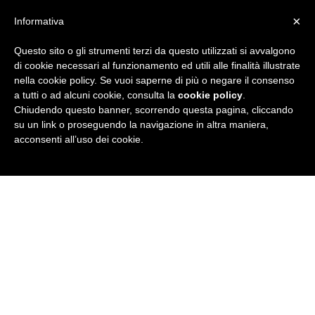
×
Informativa
Questo sito o gli strumenti terzi da questo utilizzati si avvalgono
R
di cookie necessari al funzionamento ed utili alle finalità illustrate
nella cookie policy. Se vuoi saperne di più o negare il consenso
u
a tutti o ad alcuni cookie, consulta la
cookie policy
.
Chiudendo questo banner, scorrendo questa pagina, cliccando
b
su un link o proseguendo la navigazione in altra maniera,
acconsenti all’uso dei cookie.
r
i
c
a
N
e