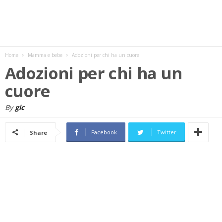
w
s
Home
Mamma e bebe
Adozioni per chi ha un cuore
Adozioni per chi ha un
cuore
By
gic
Facebook
Twitter
Share