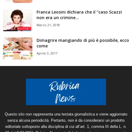
Franca Leosini dichiara che il “caso Scazzi
non era un crimine...
Marzo 21, 2018
Dimagrire mangiando di più è possibile, ecco
come
Aprile 3, 2017
Questo sito non rappresenta una testata giornalistica e viene aggiornato
senza alcuna periodicità. Pertanto, non è da considerarsi un prodotto
editoriale sottoposto alla disciplina di cui all’art. 1, comma III della L. n.