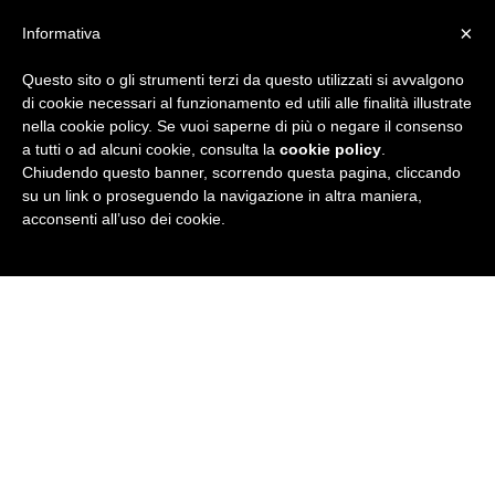
×
Informativa
Questo sito o gli strumenti terzi da questo utilizzati si avvalgono
R
di cookie necessari al funzionamento ed utili alle finalità illustrate
nella cookie policy. Se vuoi saperne di più o negare il consenso
u
a tutti o ad alcuni cookie, consulta la
cookie policy
.
Chiudendo questo banner, scorrendo questa pagina, cliccando
b
su un link o proseguendo la navigazione in altra maniera,
acconsenti all’uso dei cookie.
r
i
c
a
N
e