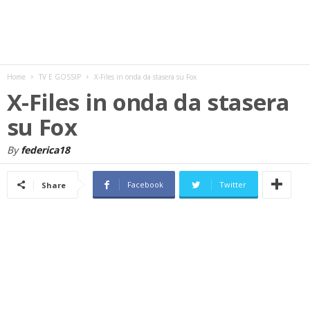
w
s
Home
TV E GOSSIP
X-Files in onda da stasera su Fox
X-Files in onda da stasera
su Fox
By
federica18
Facebook
Twitter
Share