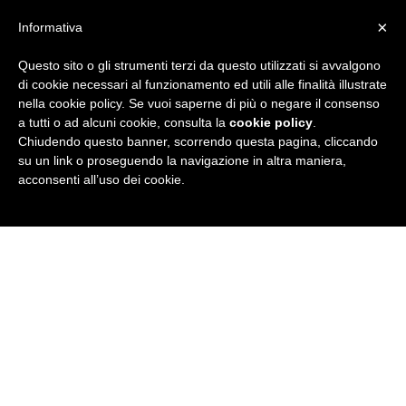
×
Informativa
Questo sito o gli strumenti terzi da questo utilizzati si avvalgono
R
di cookie necessari al funzionamento ed utili alle finalità illustrate
nella cookie policy. Se vuoi saperne di più o negare il consenso
u
a tutti o ad alcuni cookie, consulta la
cookie policy
.
Chiudendo questo banner, scorrendo questa pagina, cliccando
b
su un link o proseguendo la navigazione in altra maniera,
acconsenti all’uso dei cookie.
r
i
c
a
N
e