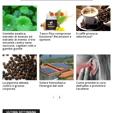
Centella asiatica,
Tauro Plus compresse
Il caffè provoca
estratto di ananas ed
funziona? Recensioni e
stitichezza?
estratto di menta: il trio
opinioni
vincente contro vene
varicose, capillari rotti e
gambe gonfie
La piperina alleata
Solare fotovoltaico:
Come prendersi cura
contro il grasso
l’energia dal sole
dell’udito e prevenire
corporeo
l’acufene
ULTIMA SETTIMANA