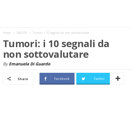
w
s
Home
SALUTE
Tumori: i 10 segnali da non sottovalutare
Tumori: i 10 segnali da
non sottovalutare
By
Emanuela Di Guardo
Facebook
Twitter
Share