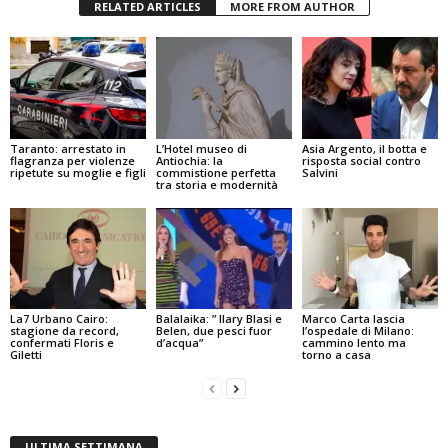
RELATED ARTICLES
MORE FROM AUTHOR
Taranto: arrestato in
L’Hotel museo di
Asia Argento, il botta e
flagranza per violenze
Antiochia: la
risposta social contro
ripetute su moglie e figli
commistione perfetta
Salvini
tra storia e modernità
La7 Urbano Cairo:
Balalaika: ” Ilary Blasi e
Marco Carta lascia
stagione da record,
Belen, due pesci fuor
l’ospedale di Milano:
confermati Floris e
d’acqua”
cammino lento ma
Giletti
torno a casa
ULTIMA SETTIMANA