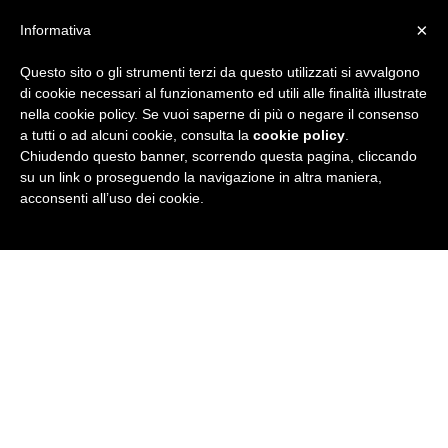
×
Informativa
Questo sito o gli strumenti terzi da questo utilizzati si avvalgono
R
di cookie necessari al funzionamento ed utili alle finalità illustrate
nella cookie policy. Se vuoi saperne di più o negare il consenso
u
a tutti o ad alcuni cookie, consulta la
cookie policy
.
Chiudendo questo banner, scorrendo questa pagina, cliccando
b
su un link o proseguendo la navigazione in altra maniera,
acconsenti all’uso dei cookie.
r
i
c
a
N
e