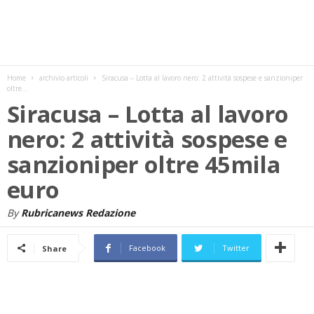
w
s
Home
archivio articoli
Siracusa – Lotta al lavoro nero: 2 attività sospese e sanzioniper
oltre...
Siracusa – Lotta al lavoro
nero: 2 attività sospese e
sanzioniper oltre 45mila
euro
By
Rubricanews Redazione
Facebook
Twitter
Share