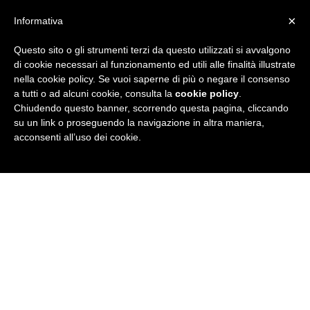
×
Informativa
Questo sito o gli strumenti terzi da questo utilizzati si avvalgono
R
di cookie necessari al funzionamento ed utili alle finalità illustrate
nella cookie policy. Se vuoi saperne di più o negare il consenso
u
a tutti o ad alcuni cookie, consulta la
cookie policy
.
Chiudendo questo banner, scorrendo questa pagina, cliccando
b
su un link o proseguendo la navigazione in altra maniera,
acconsenti all’uso dei cookie.
r
i
c
a
N
e