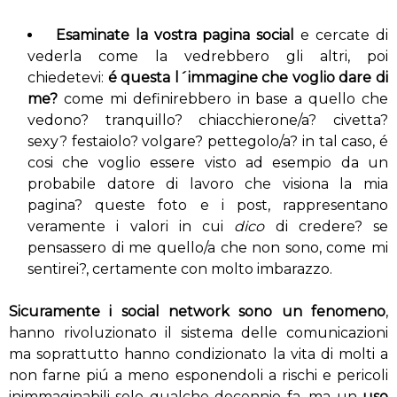
Esaminate la vostra pagina social
e cercate di
vederla come la vedrebbero gli altri, poi
chiedetevi:
é questa l´immagine che voglio dare di
me?
come mi definirebbero in base a quello che
vedono? tranquillo? chiacchierone/a? civetta?
sexy? festaiolo? volgare? pettegolo/a? in tal caso, é
cosi che voglio essere visto ad esempio da un
probabile datore di lavoro che visiona la mia
pagina? queste foto e i post, rappresentano
veramente i valori in cui
dico
di credere? se
pensassero di me quello/a che non sono, come mi
sentirei?, certamente con molto imbarazzo.
Sicuramente i social network sono un fenomeno
,
hanno rivoluzionato il sistema delle comunicazioni
ma soprattutto hanno condizionato la vita di molti a
non farne piú a meno esponendoli a rischi e pericoli
inimmaginabili solo qualche decennio fa, ma un
uso