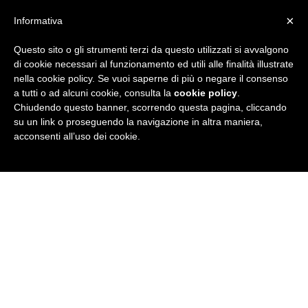
×
Informativa
Questo sito o gli strumenti terzi da questo utilizzati si avvalgono
R
di cookie necessari al funzionamento ed utili alle finalità illustrate
nella cookie policy. Se vuoi saperne di più o negare il consenso
u
a tutti o ad alcuni cookie, consulta la
cookie policy
.
Chiudendo questo banner, scorrendo questa pagina, cliccando
b
su un link o proseguendo la navigazione in altra maniera,
acconsenti all’uso dei cookie.
r
i
c
a
N
e