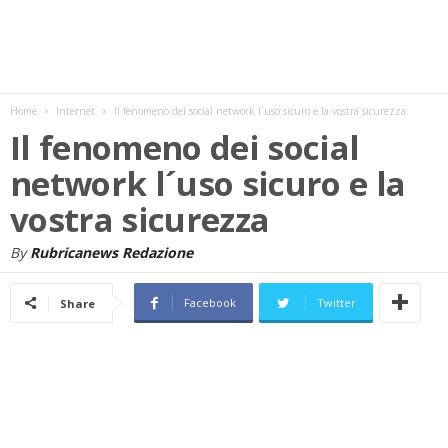
w
s
Home
Internet
Il fenomeno dei social network l´uso sicuro e la vostra sicurezza
Il fenomeno dei social
network l´uso sicuro e la
vostra sicurezza
By
Rubricanews Redazione
Facebook
Twitter
Share