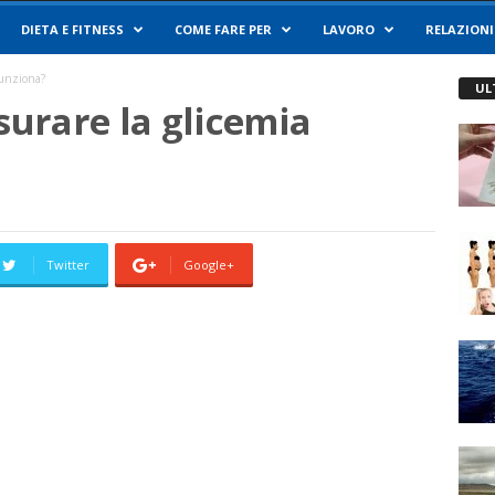
DIETA E FITNESS
COME FARE PER
LAVORO
RELAZIONI
Funziona?
UL
isurare la glicemia
Twitter
Google+