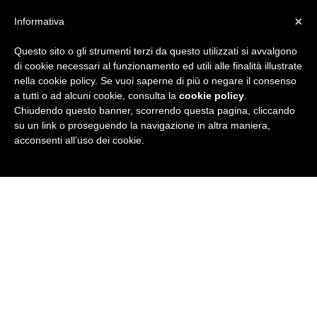
×
Informativa
Questo sito o gli strumenti terzi da questo utilizzati si avvalgono
R
di cookie necessari al funzionamento ed utili alle finalità illustrate
nella cookie policy. Se vuoi saperne di più o negare il consenso
u
a tutti o ad alcuni cookie, consulta la
cookie policy
.
Chiudendo questo banner, scorrendo questa pagina, cliccando
b
su un link o proseguendo la navigazione in altra maniera,
acconsenti all’uso dei cookie.
r
i
c
a
N
e