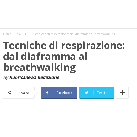
w
s
Home
SALUTE
Tecniche di respirazione: dal diaframma al breathwalking
Tecniche di respirazione:
dal diaframma al
breathwalking
By
Rubricanews Redazione
Facebook
Twitter
Share