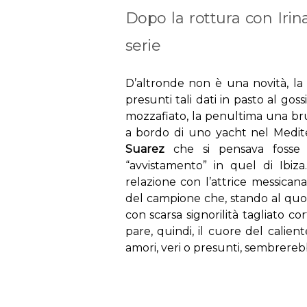
Dopo la rottura con Irin
serie
D’altronde non è una novità, la b
presunti tali dati in pasto al go
mozzafiato, la penultima una br
a bordo di uno yacht nel Medit
Suarez
che si pensava fosse 
“avvistamento” in quel di Ibiz
relazione con l’attrice messican
del campione che, stando al qu
con scarsa signorilità tagliato c
pare, quindi, il cuore del calie
amori, veri o presunti, sembrerebb