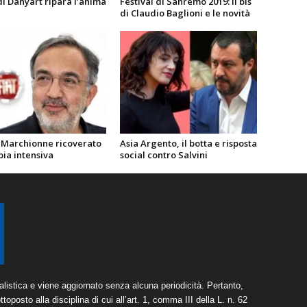
 di Danyart ripara l’anima
Festival di Sanremo 2019: il bis
di Claudio Baglioni e le novità
 Marchionne ricoverato
Asia Argento, il botta e risposta
pia intensiva
social contro Salvini
listica e viene aggiornato senza alcuna periodicità. Pertanto,
toposto alla disciplina di cui all’art. 1, comma III della L. n. 62