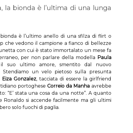
a, la bionda è l’ultima di una lunga
ionda è l’ultimo anello di una sfilza di flirt o
ssip che vedono il campione a fianco di bellezze
unetta con cui è stato immortalato un mese fa
erraneo, per non parlare della modella
Paula
il suo ultimo amore, smentito dal nuovo
a. Stendiamo un velo pietoso sulla presunta
a
Eiza Gonzalez
, tacciata di essere la girlfriend
otidiano portoghese
Correio da Manha
avrebbe
orto: “E’ stata una cosa da una notte”. A quanto
nte Ronaldo si accende facilmente ma gli ultimi
ero solo fuochi di paglia.