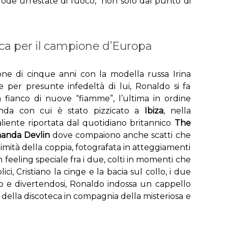
gode un’estate di fuoco, non solo dal punto di
eca per il campione d’Europa
ne di cinque anni con la modella russa Irina
 per presunte infedeltà di lui, Ronaldo si fa
fianco di nuove “fiamme”, l’ultima in ordine
nda con cui è stato pizzicato a
Ibiza
, nella
liente riportata dal quotidiano britannico
The
anda Devlin
dove compaiono anche scatti che
timità della coppia, fotografata in atteggiamenti
feeling speciale fra i due, colti in momenti che
ici, Cristiano la cinge e la bacia sul collo, i due
do e divertendosi, Ronaldo indossa un cappello
a della discoteca in compagnia della misteriosa e