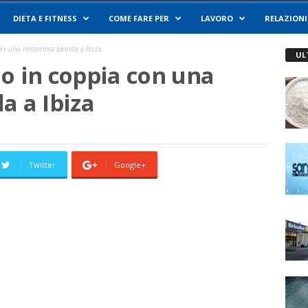
DIETA E FITNESS
COME FARE PER
LAVORO
RELAZIONI
on una misteriosa bionda a Ibiza
UL
o in coppia con una
a a Ibiza
Twitter
Google+