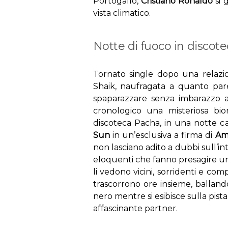
Portogallo,
Cristiano Ronaldo
si 
vista climatico.
Notte di fuoco in discot
Tornato single dopo una relazio
Shaik, naufragata a quanto pare
spaparazzare senza imbarazzo a 
cronologico una misteriosa bio
discoteca Pacha, in una notte ca
Sun
in un’esclusiva a firma di
Am
non lasciano adito a dubbi sull’in
eloquenti che fanno presagire un 
li vedono vicini, sorridenti e compl
trascorrono ore insieme, ballan
nero mentre si esibisce sulla pist
affascinante partner.