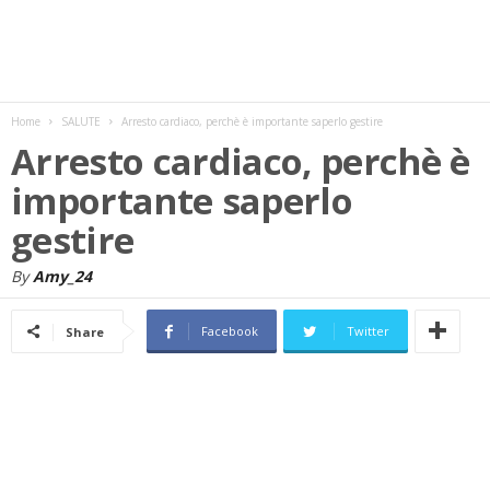
w
s
Home
SALUTE
Arresto cardiaco, perchè è importante saperlo gestire
Arresto cardiaco, perchè è
importante saperlo
gestire
By
Amy_24
Facebook
Twitter
Share