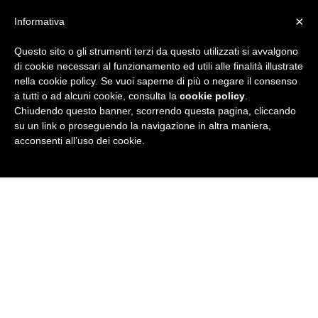
×
Informativa
Questo sito o gli strumenti terzi da questo utilizzati si avvalgono
R
di cookie necessari al funzionamento ed utili alle finalità illustrate
nella cookie policy. Se vuoi saperne di più o negare il consenso
u
a tutti o ad alcuni cookie, consulta la
cookie policy
.
Chiudendo questo banner, scorrendo questa pagina, cliccando
b
su un link o proseguendo la navigazione in altra maniera,
acconsenti all’uso dei cookie.
r
i
c
a
N
e