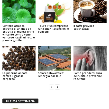
Centella asiatica,
Tauro Plus compresse
Il caffè provoca
estratto di ananas ed
funziona? Recensioni e
stitichezza?
estratto di menta: il trio
opinioni
vincente contro vene
varicose, capillari rotti e
gambe gonfie
La piperina alleata
Solare fotovoltaico:
Come prendersi cura
contro il grasso
l’energia dal sole
dell’udito e prevenire
corporeo
l’acufene
ULTIMA SETTIMANA