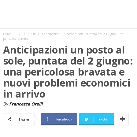
w
s
Home
TV E GOSSIP
Anticipazioni un posto al sole, puntata del 2 giugno: una
pericolosa bravata...
Anticipazioni un posto al
sole, puntata del 2 giugno:
una pericolosa bravata e
nuovi problemi economici
in arrivo
By
Francesca Orelli
Facebook
Twitter
Share