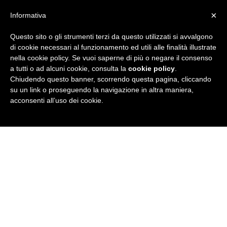
×
Informativa
Questo sito o gli strumenti terzi da questo utilizzati si avvalgono
R
di cookie necessari al funzionamento ed utili alle finalità illustrate
nella cookie policy. Se vuoi saperne di più o negare il consenso
u
a tutti o ad alcuni cookie, consulta la
cookie policy
.
Chiudendo questo banner, scorrendo questa pagina, cliccando
b
su un link o proseguendo la navigazione in altra maniera,
acconsenti all’uso dei cookie.
r
i
c
a
N
e