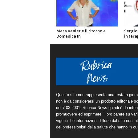
Mara Venier e il ritorno a
Sergio
Domenica In
in tera
Questo sito non rappresenta una testata giorna
non è da considerarsi un prodotto editoriale sot
del 7.03.2001. Rubrica News quindi è da inten
promuovere ed esprimere il loro parere su vari 
vigenti. Le informazioni diffuse dal sito non in
dei professionisti della salute che hanno in cura