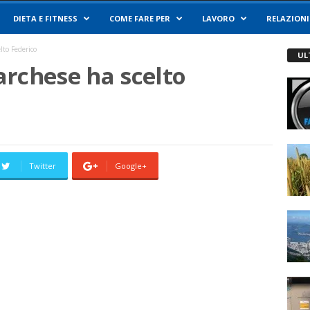
DIETA E FITNESS
COME FARE PER
LAVORO
RELAZIONI
lto Federico
UL
archese ha scelto
Twitter
Google+