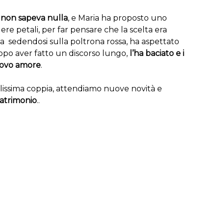
e non sapeva nulla
, e Maria ha proposto uno
dere petali, per far pensare che la scelta era
ma sedendosi sulla poltrona rossa, ha aspettato
 dopo aver fatto un discorso lungo,
l’ha baciato e i
uovo amore
.
lissima coppia, attendiamo nuove novità e
atrimonio
..