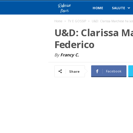
R
HOME
SALUTE
u
Home
TV E GOSSIP
U&D: Clarissa Marchese ha sce
U&D: Clarissa M
b
Federico
r
By
Francy C.
i
Facebook
Share
c
a
N
e
w