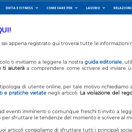
DIETA E FITNESS
COME FARE PER
LAVORO
RELAZIONI
QUI!
i sei appena registrato qui troverai tutte le informazion
icolo ti invitiamo a leggere la nostra
guida editoriale
, ut
 ti aiuterà
a comprendere come scrivere ed inviare un 
i tipologia di utente online, per tale motivo richiediamo a
i e pratiche vietate
negli articoli.
La violazione del reg
 ad eventi imminenti o comunque freschi ti invito a leg
S
per sfruttare le tendenze del momento e scrivere al mom
oi articoli consigliamo di sfruttare tutti i principali s