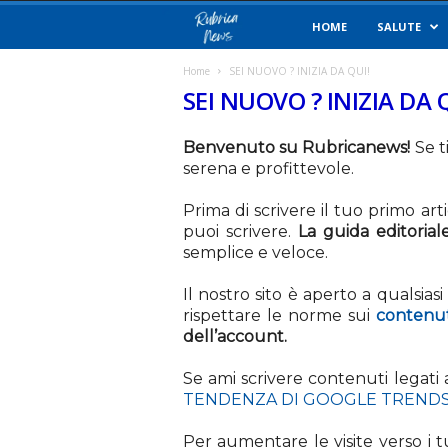
R
HOME
SALUTE
u
Home
SEI NUOVO ? INIZIA DA QUI!
SEI NUOVO ? INIZIA DA 
b
Benvenuto su Rubricanews!
Se t
r
serena e profittevole.
i
Prima di scrivere il tuo primo art
puoi scrivere.
La guida editoriale
c
semplice e veloce.
a
Il nostro sito è aperto a qualsias
rispettare le norme sui
contenut
N
dell’account.
Se ami scrivere contenuti legati
e
TENDENZA DI GOOGLE TREND
w
Per aumentare le visite verso i tu